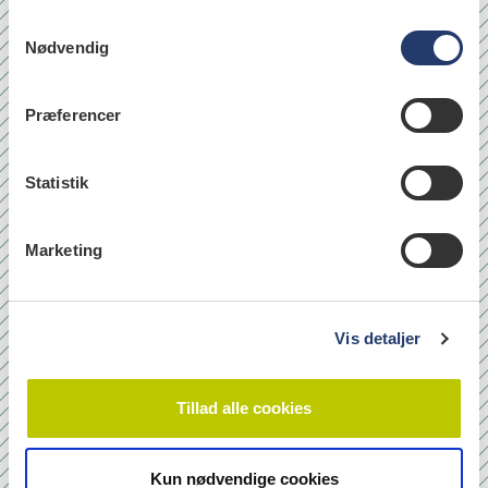
S
Nødvendig
a
læs
m
t
Præferencer
y
k
Quicklinks
k
Statistik
Om os
e
v
Bladarkiv
Marketing
a
Leverandørhenvisninger
l
Cookie- og Privatlivspolitik
g
Vis detaljer
Tilmeld nyhedsbrev
Tillad alle cookies
Navn
Kun nødvendige cookies