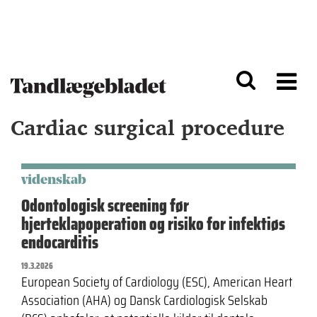
G
S
å
k
til
i
h
p
o
t
v
o
e
n
d
a
Cardiac surgical procedure
i
v
n
i
d
g
h
a
o
ti
videnskab
l
o
Odontologisk screening før
d
n
hjerteklapoperation og risiko for infektiøs
endocarditis
19.3.2026
European Society of Cardiology (ESC), American Heart
Association (AHA) og Dansk Cardiologisk Selskab