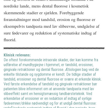
nordiske lande, mens dental fluorose i kosmetisk
skæmmende stadier er sjælden. Forebyggende
foranstaltninger mod tandslid, erosion og fluorose er
eksempelvis tandpasta med lav slibeevne, undgåelse af
sure fødevarer og reduktion af systematiske indtag af
fluorid.
Klinisk relevans:
De oftest forekommende intraorale skader, der kan komme fra
udførelse af mundhygiejne i hjemmet, er tandslid, erosioner,
gingivale retraktioner og dental fluorose. Ætiologien bag ved de
enkelte tilstande og sygdomme er kendt. De tidlige stadier af
tandslid, erosioner og dental fluorose er svære at erkende klinisk.
Ved første erkendelse af tandslid og gingivale retraktioner bør
patienten blive informeret om at anvende tandpasta med lav
slibeeffekt samt en hensigtsmæssig tandbørsteteknik. Ved
erkendelse af erosioner er en reduktion af indtag af syrlige
fødeemner/drikke nødvendigt og for at undgå dental fluorose: