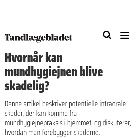
G
S
å
k
til
i
h
p
o
t
v
o
e
n
d
a
Hvornår kan
i
v
n
i
mundhygiejnen blive
d
g
h
a
o
ti
skadelig?
l
o
d
n
Denne artikel beskriver potentielle intraorale
skader, der kan komme fra
mundhygiejnepraksis i hjemmet, og diskuterer,
hvordan man forebygger skaderne.