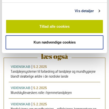
Kim Ekstrand
,
lektor, ph.d., Fagområdet for Cariologi og
g
Endodonti, Odontologisk Institut, Det
Vis detaljer
Sundhedsvidenskabelige Fakultet, Københavns Universitet
Anne Nordrehaug Åstrøm
,
professor, Universitetet i
Bergen, Senter for internasjonal helse, Odontologisk Institutt
Tillad alle cookies
– Samfunnsodontologi Bergen, Norge
Kun nødvendige cookies
læs også
|
VIDENSKAB
5.2.2025
Tandplejesystemer til forbedring af tandpleje og mundhygiejne
blandt skrøbelige ældre i de nordiske lande
|
VIDENSKAB
5.2.2025
Mundskyllevæskers rolle i hjemmetandplejen
|
VIDENSKAB
5.2.2025
Nordisk tema om mundhygiejne – refleksioner, kommentarer og