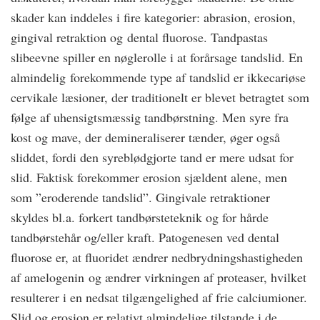
skader kan inddeles i fire kategorier: abrasion, erosion,
gingival retraktion og dental fluorose. Tandpastas
slibeevne spiller en nøglerolle i at forårsage tandslid. En
almindelig forekommende type af tandslid er ikkecariøse
cervikale læsioner, der traditionelt er blevet betragtet som
følge af uhensigtsmæssig tandbørstning. Men syre fra
kost og mave, der demineraliserer tænder, øger også
sliddet, fordi den syreblødgjorte tand er mere udsat for
slid. Faktisk forekommer erosion sjældent alene, men
som ”eroderende tandslid”. Gingivale retraktioner
skyldes bl.a. forkert tandbørsteteknik og for hårde
tandbørstehår og/eller kraft. Patogenesen ved dental
fluorose er, at fluoridet ændrer nedbrydningshastigheden
af amelogenin og ændrer virkningen af proteaser, hvilket
resulterer i en nedsat tilgængelighed af frie calciumioner.
Slid og erosion er relativt almindelige tilstande i de