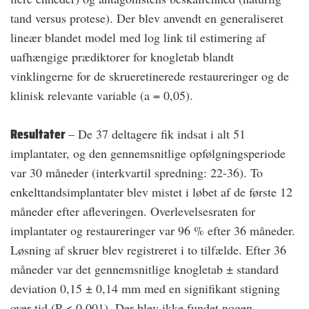
tand versus protese). Der blev anvendt en generaliseret
lineær blandet model med log link til estimering af
uafhængige prædiktorer for knogletab blandt
vinklingerne for de skrueretinerede restaureringer og de
klinisk relevante variable (a = 0,05).
Resultater
– De 37 deltagere fik indsat i alt 51
implantater, og den gennemsnitlige opfølgningsperiode
var 30 måneder (interkvartil spredning: 22-36). To
enkelttandsimplantater blev mistet i løbet af de første 12
måneder efter afleveringen. Overlevelsesraten for
implantater og restaureringer var 96 % efter 36 måneder.
Løsning af skruer blev registreret i to tilfælde. Efter 36
måneder var det gennemsnitlige knogletab ± standard
deviation 0,15 ± 0,14 mm med en signifikant stigning
over tid (P < 0,001). Der blev ikke fundet nogen