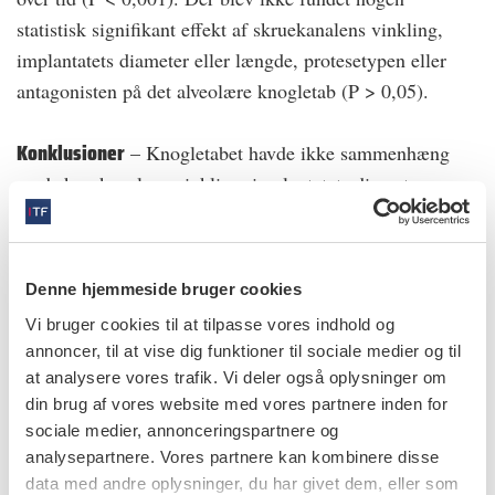
statistisk signifikant effekt af skruekanalens vinkling,
implantatets diameter eller længde, protesetypen eller
antagonisten på det alveolære knogletab (P > 0,05).
Konklusioner
– Knogletabet havde ikke sammenhæng
med skruekanalens vinkling, implantatets diameter,
implantatets længde, protesetypen eller antagonistens
beskaffenhed, når der blev indsat posteriore
implantatunderstøttede faste proteser i monolitisk
Denne hjemmeside bruger cookies
zirkonia med vinklede skruekanaler. I løbet af de første
Vi bruger cookies til at tilpasse vores indhold og
tre års funktionstid var de eneste mekaniske
annoncer, til at vise dig funktioner til sociale medier og til
komplikationer to tilfælde af løsnede skruer.
at analysere vores trafik. Vi deler også oplysninger om
din brug af vores website med vores partnere inden for
sociale medier, annonceringspartnere og
Klinisk relevans:
analysepartnere. Vores partnere kan kombinere disse
Klinikere bør overveje posteriore implantatunderstøttede faste
data med andre oplysninger, du har givet dem, eller som
proteser i monolitisk zirkonia med vinklet skruekanal som et