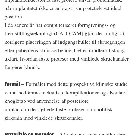
når implantatet ikke er anbragt i en protetisk set ideel
position.
I de senere år har computeriseret formgivnings- og
fremstillingsteknologi (CAD-CAM) gjort det muligt at
korrigere placeringen af indgangshullet til skruegangen
efter patientens kliniske behov. Det er imidlertid stadig
uklart, hvordan faste proteser med vinklede skruekanaler
fungerer klinisk.
Formål
– Formålet med dette prospektive kliniske studie
var at bedømme mekaniske komplikationer og alveolært
knogletab ved anvendelse af posteriore
implantatunderstøttede faste proteser i monolitisk
zirkonia med vinklede skruekanaler.
Materiale og metoder
– 37 deltagere med en eller flere