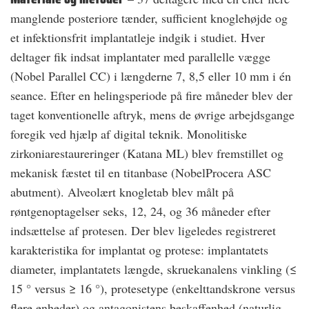
manglende posteriore tænder, sufficient knoglehøjde og
et infektionsfrit implantatleje indgik i studiet. Hver
deltager fik indsat implantater med parallelle vægge
(Nobel Parallel CC) i længderne 7, 8,5 eller 10 mm i én
seance. Efter en helingsperiode på fire måneder blev der
taget konventionelle aftryk, mens de øvrige arbejdsgange
foregik ved hjælp af digital teknik. Monolitiske
zirkoniarestaureringer (Katana ML) blev fremstillet og
mekanisk fæstet til en titanbase (NobelProcera ASC
abutment). Alveolært knogletab blev målt på
røntgenoptagelser seks, 12, 24, og 36 måneder efter
indsættelse af protesen. Der blev ligeledes registreret
karakteristika for implantat og protese: implantatets
diameter, implantatets længde, skruekanalens vinkling (≤
15 ° versus ≥ 16 °), protesetype (enkelttandskrone versus
flere enheder) og antagonistens beskaffenhed (naturlig