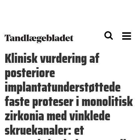
G
S
å
k
til
i
h
p
o
t
v
o
e
n
d
a
Klinisk vurdering af
i
v
n
i
posteriore
d
g
h
a
o
ti
implantatunderstøttede
l
o
d
n
faste proteser i monolitisk
zirkonia med vinklede
skruekanaler: et