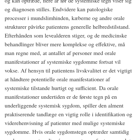
og kan optræde, flere år før de systemiske tegn viser sig
og diagnosen stilles. Endvidere kan patologiske
processer i mundslimhinden, kæberne og andre orale
strukturer påvirke patientens generelle helbredstilstand.
Efterhånden som levealderen stiger, og de medicinske
behandlinger bliver mere komplekse og effektive, må
man regne med, at antallet af personer med orale
manifestationer af systemiske sygdomme fortsat vil
vokse. Af hensyn til patientens livskvalitet er det vigtigt
at håndtere potentielle orale manifestationer af
systemiske tilstande hurtigt og sufficient. Da orale
manifestationer undertiden er de første tegn på en
underliggende systemisk sygdom, spiller den alment
praktiserende tandlæge en vigtig rolle i identifikation og
viderehenvisning af patienter med mulige systemiske
sygdomme. Hvis orale sygdomstegn optræder samtidig