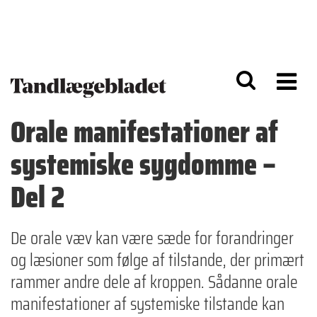
G
S
å
k
til
i
h
p
o
t
v
o
e
n
d
a
Orale manifestationer af
i
v
n
i
systemiske sygdomme –
d
g
h
a
o
ti
Del 2
l
o
d
n
De orale væv kan være sæde for forandringer
og læsioner som følge af tilstande, der primært
rammer andre dele af kroppen. Sådanne orale
manifestationer af systemiske tilstande kan