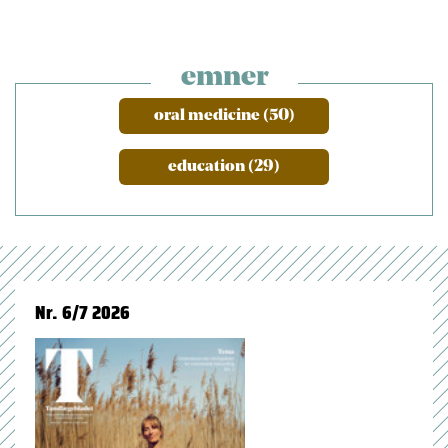
emner
oral medicine (50)
education (29)
Nr. 6/7 2026