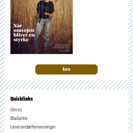
læs
Quicklinks
Om os
Bladarkiv
Leverandørhenvisninger