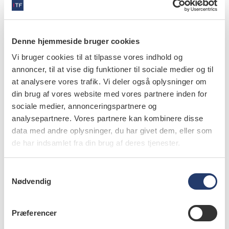
læs bladet
Denne hjemmeside bruger cookies
Vi bruger cookies til at tilpasse vores indhold og
annoncer, til at vise dig funktioner til sociale medier og til
at analysere vores trafik. Vi deler også oplysninger om
din brug af vores website med vores partnere inden for
forfattere
sociale medier, annonceringspartnere og
Karin Garming Legert
,
tandlæge, ph.d., Department of
analysepartnere. Vores partnere kan kombinere disse
Dental Medicine, Karolinska Institute, Huddinge, Sweden
data med andre oplysninger, du har givet dem, eller som
de har indsamlet fra din brug af deres tjenester.
Cecilia Larson Wexell
,
associate professor, ph.d., senior
consultant OMFS, Department of Oral and Maxillofacial
Surgery, Skåne University Hospital, Lund; Department of
S
Oral and Maxillofacial Surgery and Oral Medicine, Faculty of
Nødvendig
a
Odontology, Malmö University, and Department of
m
Biomaterials, Sahlgrenska Academy, University of
t
Gothenburg, Sweden
Præferencer
y