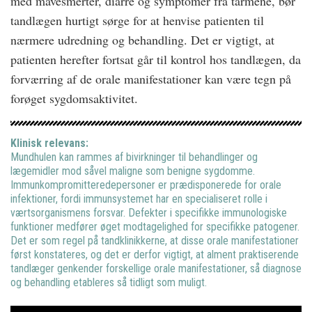
med mavesmerter, diarré og symptomer fra tarmene, bør
tandlægen hurtigt sørge for at henvise patienten til
nærmere udredning og behandling. Det er vigtigt, at
patienten herefter fortsat går til kontrol hos tandlægen, da
forværring af de orale manifestationer kan være tegn på
forøget sygdomsaktivitet.
Klinisk relevans:
Mundhulen kan rammes af bivirkninger til behandlinger og
lægemidler mod såvel maligne som benigne sygdomme.
Immunkompromitteredepersoner er prædisponerede for orale
infektioner, fordi immunsystemet har en specialiseret rolle i
værtsorganismens forsvar. Defekter i specifikke immunologiske
funktioner medfører øget modtagelighed for specifikke patogener.
Det er som regel på tandklinikkerne, at disse orale manifestationer
først konstateres, og det er derfor vigtigt, at alment praktiserende
tandlæger genkender forskellige orale manifestationer, så diagnose
og behandling etableres så tidligt som muligt.