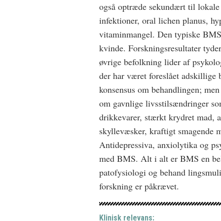
også optræde sekundært til lokale
infektioner, oral lichen planus, hy
vitaminmangel. Den typiske BMS­-
kvinde. Forsk­ningsresultater tyder
øvrige befolkning lider af psykol
der har været foreslået adskillige 
konsensus om behandlingen; men a
om gavnlige livsstilsændringer som
drikkevarer, stærkt krydret mad, 
skyllevæsker, kraftigt smagende m
Antidepressiva, anxiolytika og psy
med BMS. Alt i alt er BMS en bela
patofysiologi og behand­ lingsmuli
forskning er påkrævet.
Klinisk relevans: