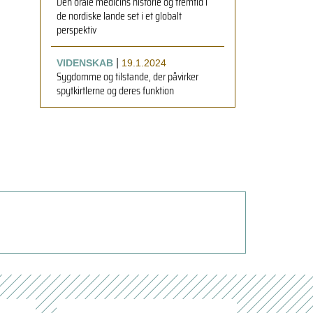
Den orale medicins historie og fremtid i
de nordiske lande set i et globalt
perspektiv
|
VIDENSKAB
19.1.2024
Sygdomme og tilstande, der påvirker
spytkirtlerne og deres funktion