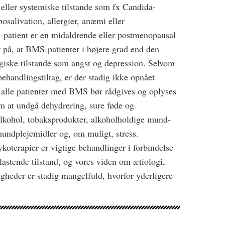
 eller systemiske tilstande som fx Candida­
posalivation, allergier, anæmi eller
patient er en midaldrende eller postmenopausal
 på, at BMS­-patienter i højere grad end den
ogiske tilstande som angst og depression. Selvom
behandlingstiltag, er der stadig ikke opnået
lle patienter med BMS bør rådgives og oplyses
 at undgå dehydre­ring, sure føde­ og
alkohol, tobaksprodukter, alkoholholdige mund­
undplejemidler og, om muligt, stress.
koterapier er vigtige behandlinger i forbindelse
stende tilstand, og vores viden om ætiologi,
gheder er stadig mangelfuld, hvorfor yder­ligere