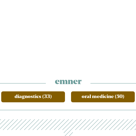
emner
diagnostics (33)
oral medicine (50)