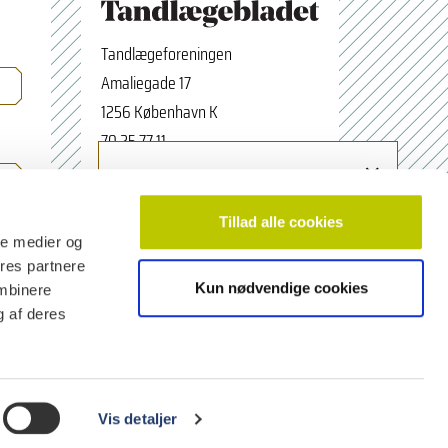
Tandlægeforeningen
Amaliegade 17
1256 København K
70 25 77 11
×
Tilmeld nyhedsbrev
tbredaktion@tdl.dk
Navn
facebook.com/odontologerne
Tillad alle cookies
ale medier og
ores partnere
Kun nødvendige cookies
ombinere
Email adresse
g af deres
Vis detaljer