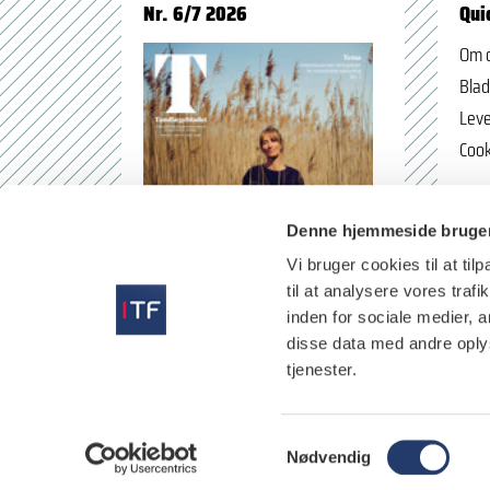
Nr. 6/7 2026
Qui
Om 
Blad
Leve
Cook
Denne hjemmeside bruger
Vi bruger cookies til at til
til at analysere vores tra
inden for sociale medier,
disse data med andre oplys
tjenester.
læs
S
Nødvendig
a