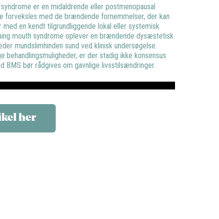
 syndrome er en midaldrende eller postmenopausal
ke forveksles med de brændende fornemmelser, der kan
 med en kendt tilgrundliggende lokal eller systemisk
burning mouth syndrome oplever en brændende dysæstetisk
der mundslimhinden sund ved klinisk undersøgelse.
ige behandlingsmuligheder, er der stadig ikke konsensus
d BMS bør rådgives om gavnlige livsstilsændringer.
ikel her