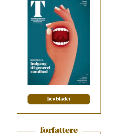
læs bladet
forfattere