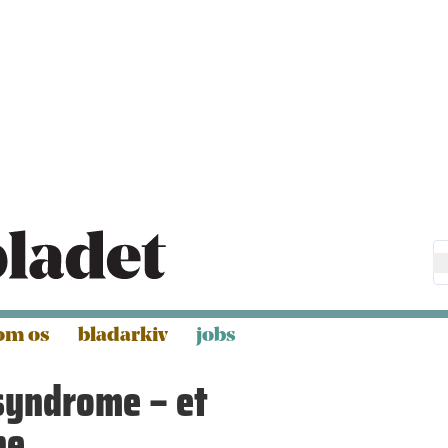
om os
bladarkiv
jobs
syndrome – et
ne