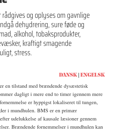
 rådgives og oplyses om gavnlige
ndgå dehydre­ring, sure føde­ og
 mad, alkohol, tobaksprodukter,
evæsker, kraftigt smagende
igt, stress.
DANSK
ENGELSK
 en tilstand med brændende dysæstetisk
ommer dagligt i mere end to timer igennem mere
ornemmelse er hyppigst lokaliseret til tungen,
råder i mundhulen. BMS er en primær
s efter udelukkelse af kausale læsioner gennem
elser. Brændende fornemmelser i mund­hulen kan