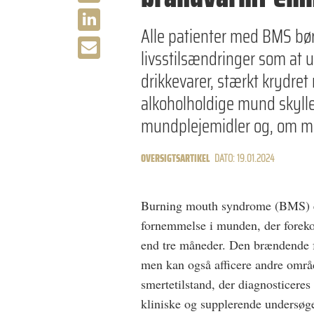
Alle patienter med BMS bør
livsstilsændringer som at u
drikkevarer, stærkt krydret
alkoholholdige mund­ skyll
mundplejemidler og, om mul
OVERSIGTSARTIKEL
DATO: 19.01.2024
Burning mouth syndrome (BMS) er
fornemmelse i munden, der forek
end tre måneder. Den brændende f
men kan også affi­cere andre om
smertetilstand, der diagnosticere
kliniske og supplerende undersøg