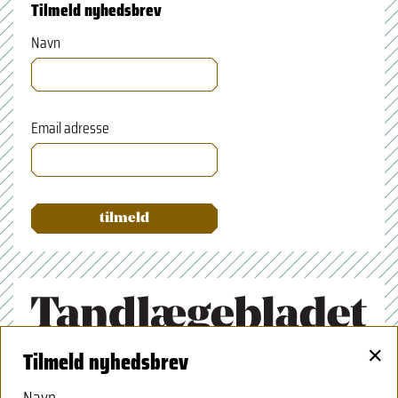
Tilmeld nyhedsbrev
Navn
Email adresse
×
Tilmeld nyhedsbrev
Tandlægeforeningen
Amaliegade 17
Navn