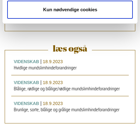
Jesper Reibel
,
professor, tandlæge, dr. et lic.odont., Oral
Patologi & Medicin, Odontologisk Institut, Det
Kun nødvendige cookies
Sundhedsvidenskabelige Fakultet, Københavns Universitet
læs også
|
VIDENSKAB
18.9.2023
Hvidlige mundslimhindeforandringer
|
VIDENSKAB
18.9.2023
Blålige, rødlige og blålige/rødlige mundslimhindeforandringer
|
VIDENSKAB
18.9.2023
Brunlige, sorte, blålige og grålige mundslimhindeforandringer