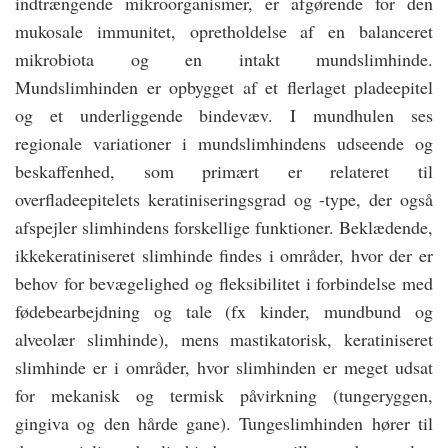
indtrængende mikroorganismer, er afgørende for den
mukosale immunitet, opretholdelse af en balanceret
mikrobiota og en intakt mundslimhinde.
Mundslimhinden er opbygget af et flerlaget pladeepitel
og et underliggende bindevæv. I mundhulen ses
regionale variationer i mundslimhindens udseende og
beskaffenhed, som primært er relateret til
overfladeepitelets keratiniseringsgrad og -type, der også
afspejler slimhindens forskellige funktioner. Beklædende,
ikkekeratiniseret slimhinde findes i områder, hvor der er
behov for bevægelighed og fleksibilitet i forbindelse med
fødebearbejdning og tale (fx kinder, mundbund og
alveolær slimhinde), mens mastikatorisk, keratiniseret
slimhinde er i områder, hvor slimhinden er meget udsat
for mekanisk og termisk påvirkning (tungeryggen,
gingiva og den hårde gane). Tungeslimhinden hører til