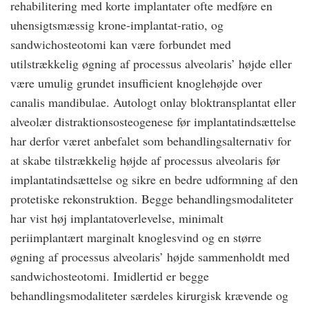
rehabilitering med korte implantater ofte medføre en
uhensigtsmæssig krone-implantat-ratio, og
sandwichosteotomi kan være forbundet med
utilstrækkelig øgning af processus alveolaris’ højde eller
være umulig grundet insufficient knoglehøjde over
canalis mandibulae. Autologt onlay bloktransplantat eller
alveolær distraktionsosteogenese før implantatindsættelse
har derfor været anbefalet som behandlingsalternativ for
at skabe tilstrækkelig højde af processus alveolaris før
implantatindsættelse og sikre en bedre udformning af den
protetiske rekonstruktion. Begge behandlingsmodaliteter
har vist høj implantatoverlevelse, minimalt
periimplantært marginalt knoglesvind og en større
øgning af processus alveolaris’ højde sammenholdt med
sandwichosteotomi. Imidlertid er begge
behandlingsmodaliteter særdeles kirurgisk krævende og