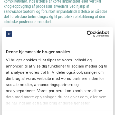
komplikationer. Indsættelse af korte implantater eller vertikal
knogleopbygning af processus alveolaris ved hjælp af
sandwichosteotomi og forsinket implantatindsættelse er således
det foretrukne behandlingsvalg til protetisk rehabilitering af den
atrofiske posteriore mandibel.
Læs den fulde artikel her
Denne hjemmeside bruger cookies
Vi bruger cookies til at tilpasse vores indhold og
info
annoncer, til at vise dig funktioner til sociale medier og til
Nr. 4 | 2023
at analysere vores trafik. Vi deler også oplysninger om
din brug af vores website med vores partnere inden for
sociale medier, annonceringspartnere og
analysepartnere. Vores partnere kan kombinere disse
data med andre oplysninger, du har givet dem, eller som
de har indsamlet fra din brug af deres tjenester.