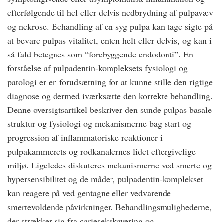
efterfølgende til hel eller delvis nedbrydning af pulpavæv
og nekrose. Behandling af en syg pulpa kan tage sigte på
at bevare pulpas vitalitet, enten helt eller delvis, og kan i
så fald betegnes som “forebyggende endodonti”. En
forståelse af pulpadentin-kompleksets fysiologi og
patologi er en forudsætning for at kunne stille den rigtige
diagnose og dermed iværksætte den korrekte behandling.
Denne oversigtsartikel beskriver den sunde pulpas basale
struktur og fysiologi og mekanismerne bag start og
progression af inflammatoriske reaktioner i
pulpakammerets og rodkanalernes lidet eftergivelige
miljø. Ligeledes diskuteres mekanismerne ved smerte og
hypersensibilitet og de måder, pulpadentin-komplekset
kan reagere på ved gentagne eller vedvarende
smertevoldende påvirkninger. Behandlingsmulighederne,
der strækker sig fra cariesekskavering og