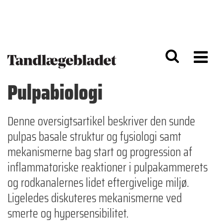
G
S
å
k
til
i
h
p
o
t
v
o
e
n
d
a
Pulpabiologi
i
v
n
i
d
g
h
a
Denne oversigtsartikel beskriver den sunde
o
ti
pulpas basale struktur og fysiologi samt
l
o
d
n
mekanismerne bag start og progression af
inflammatoriske reaktioner i pulpakammerets
og rodkanalernes lidet eftergivelige miljø.
Ligeledes diskuteres mekanismerne ved
smerte og hypersensibilitet.