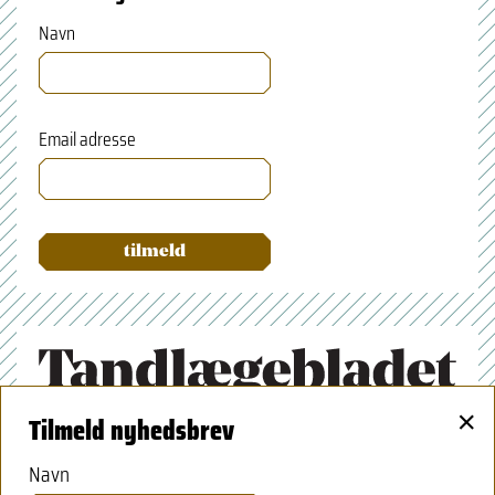
Navn
Email adresse
×
Tilmeld nyhedsbrev
Tandlægeforeningen
Amaliegade 17
Navn
1256 København K