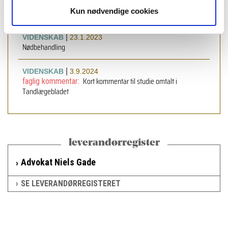
|
VIDENSKAB
23.1.2023
Kun nødvendige cookies
Vitale pulpabehandlinger i tænder med profund caries
|
VIDENSKAB
23.1.2023
Nødbehandling
|
VIDENSKAB
3.9.2024
Kort kommentar til studie omtalt i
faglig kommentar:
Tandlægebladet
leverandørregister
Advokat Niels Gade
SE LEVERANDØRREGISTERET