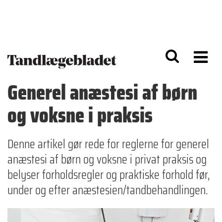
G
S
å
k
til
i
h
p
o
t
v
o
e
n
d
a
Generel anæstesi af børn
i
v
n
i
og voksne i praksis
d
g
h
a
o
ti
l
o
Denne artikel gør rede for reglerne for generel
d
n
anæstesi af børn og voksne i privat praksis og
belyser forholdsregler og praktiske forhold før,
under og efter anæstesien/tandbehandlingen.