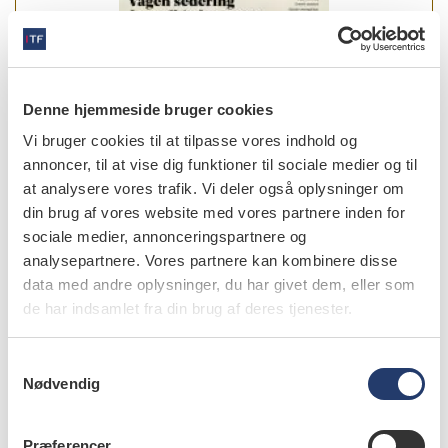
læs bladet
Denne hjemmeside bruger cookies
Vi bruger cookies til at tilpasse vores indhold og
annoncer, til at vise dig funktioner til sociale medier og til
at analysere vores trafik. Vi deler også oplysninger om
din brug af vores website med vores partnere inden for
forfattere
sociale medier, annonceringspartnere og
Brian Lerche
,
speciallæge i anæstesiologi, MS, MPA,
analysepartnere. Vores partnere kan kombinere disse
Brøndby Strand
data med andre oplysninger, du har givet dem, eller som
de har indsamlet fra din brug af deres tjenester.
Merete Aaboe
,
ph.d., specialtandlæge i tand-, mund- og
kæbekirurgi, Specialtandlæge Merete Aaboe ApS, Solrød
S
Nødvendig
a
m
t
Præferencer