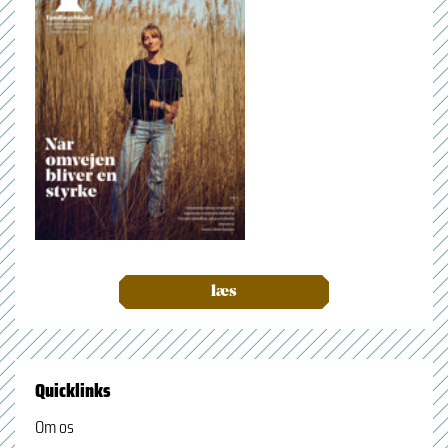
læs
Quicklinks
Om os