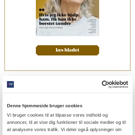
læs bladet
forfattere
Erik Friis-Hasché
,
lektor emeritus, dr.odont. et
Denne hjemmeside bruger cookies
cand.art.psych., Sektion for Cariologi, Endodonti og
Pædodonti, Odontologisk Institut, Det
Vi bruger cookies til at tilpasse vores indhold og
Sundhedsvidenskabelige Fakultet, Københavns Universitet
annoncer, til at vise dig funktioner til sociale medier og til
at analysere vores trafik. Vi deler også oplysninger om
Esben Boeskov Øzhayat
,
lektor, ph.d., Sektionen for Oral