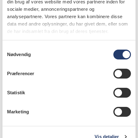
rehabilitering, Dentalmaterialer og Oral diagnostik,
din brug af vores website med vores partnere inden for
Odontologisk Institut, Det Sundhedsvidenskabelige Fakultet,
sociale medier, annonceringspartnere og
Københavns Universitet
analysepartnere. Vores partnere kan kombinere disse
data med andre oplysninger, du har givet dem, eller som
de har indsamlet fra din brug af deres tjenester.
læs også
S
Nødvendig
a
|
VIDENSKAB
24.10.2022
m
Tandlægeuddannelsen i det 21. århundrede: 10 temaer til
curriculumrevision
t
Præferencer
y
k
|
VIDENSKAB
24.10.2022
Tandlægens transition: Nyuddannedes læring i overgangen til
k
Statistik
praksis
e
v
Marketing
|
VIDENSKAB
24.10.2022
a
Kritisk tænkning og refleksion i uddannelse og
l
tandlægeprofession
g
Vis detaljer