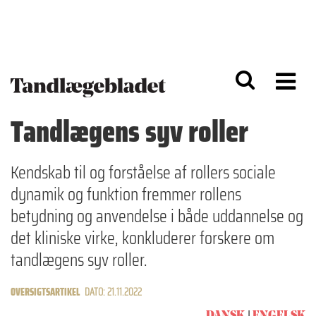
G
S
å
k
til
i
h
p
o
t
v
o
e
n
d
a
Tandlægens syv roller
i
v
n
i
d
g
h
a
Kendskab til og forståelse af rollers sociale
o
ti
dynamik og funktion fremmer rollens
l
o
d
n
betydning og anvendelse i både uddannelse og
det kliniske virke, konkluderer forskere om
tandlægens syv roller.
OVERSIGTSARTIKEL
DATO: 21.11.2022