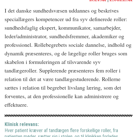
DANSK
ENGELSK
I det danske sundhedsvæsen uddannes og beskrives
speciallægers kompetencer ud fra syv definerede roller:
sundhedsfaglig ekspert, kommunikator, samarbejder,
leder/administrator, sundhedsfremmer, akademiker og
professionel. Rollebegrebets sociale dannelse, indhold og
dynamik præsenteres, og de lægelige roller bruges som
skabelon i formuleringen af tilsvarende syv
tandlægeroller. Supplerende præsenteres fem roller i
relation til det at være tandlægestuderende. Rollerne
sættes i relation til begrebet livslang læring, som det
forventes, at den professionelle kan administrere og
effektuere.
Klinisk relevans:
Hver patient kræver af tandlægen flere forskellige roller, fra
patienten møder, sætter sig i stolen, og til klinikken forlades.