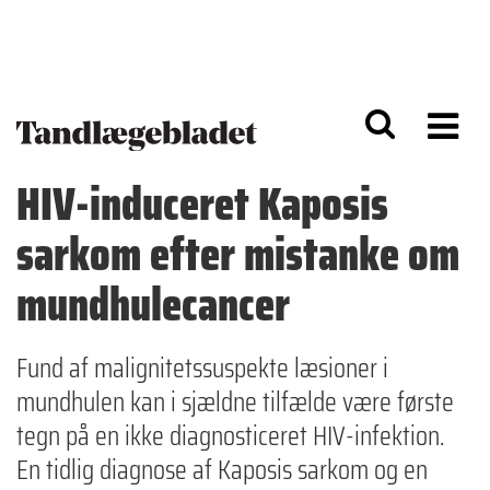
G
S
å
k
til
i
h
p
o
t
v
o
e
n
d
a
HIV-induceret Kaposis
i
v
n
i
sarkom efter mistanke om
d
g
h
a
o
ti
mundhulecancer
l
o
d
n
Fund af malignitetssuspekte læsioner i
mundhulen kan i sjældne tilfælde være første
tegn på en ikke diagnosticeret HIV-infektion.
En tidlig diagnose af Kaposis sarkom og en