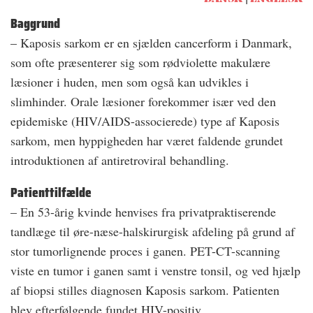
Baggrund
– Kaposis sarkom er en sjælden cancerform i Danmark,
som ofte præsenterer sig som rødviolette makulære
læsioner i huden, men som også kan udvikles i
slimhinder. Orale læsioner forekommer især ved den
epidemiske (HIV/AIDS-associerede) type af Kaposis
sarkom, men hyppigheden har været faldende grundet
introduktionen af antiretroviral behandling.
Patienttilfælde
– En 53-årig kvinde henvises fra privatpraktiserende
tandlæge til øre-næse-halskirurgisk afdeling på grund af
stor tumorlignende proces i ganen. PET-CT-scanning
viste en tumor i ganen samt i venstre tonsil, og ved hjælp
af biopsi stilles diagnosen Kaposis sarkom. Patienten
blev efterfølgende fundet HIV-positiv.