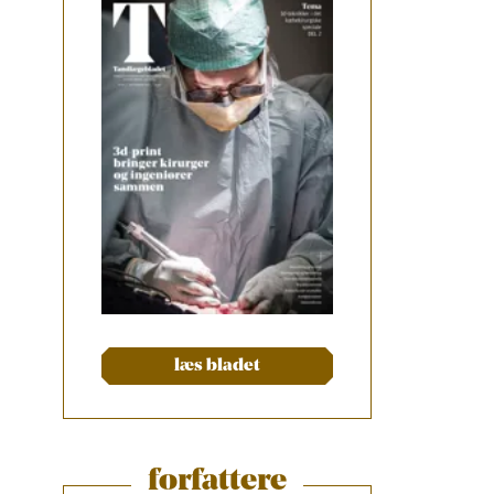
læs bladet
forfattere