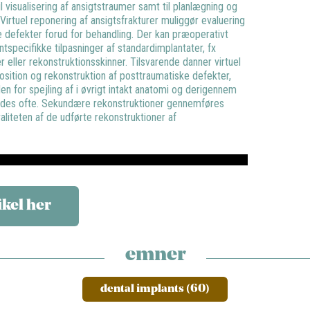
l visualisering af ansigtstraumer samt til planlægning og
 Virtuel reponering af ansigtsfrakturer muliggør evaluering
e defekter forud for behandling. Der kan præoperativt
ntspecifikke tilpasninger af standardimplantater, fx
er eller rekonstruktionsskinner. Tilsvarende danner virtuel
position og rekonstruktion af posttraumatiske defekter,
en for spejling af i øvrigt intakt anatomi og derigennem
ndes ofte. Sekundære rekonstruktioner gennemføres
aliteten af de udførte rekonstruktioner af
ikel her
emner
dental implants (60)