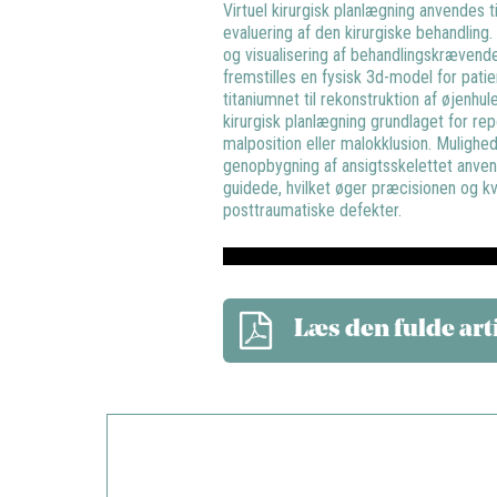
Virtuel kirurgisk planlægning anvendes ti
evaluering af den kirurgiske behandling.
og visualisering af behandlingskrævend
fremstilles en fysisk 3d-model for patie
titaniumnet til rekonstruktion af øjenhul
kirurgisk planlægning grundlaget for re
malposition eller malokklusion. Mulighed
genopbygning af ansigtsskelettet anve
guidede, hvilket øger præcisionen og kv
posttraumatiske defekter.
Læs den fulde art