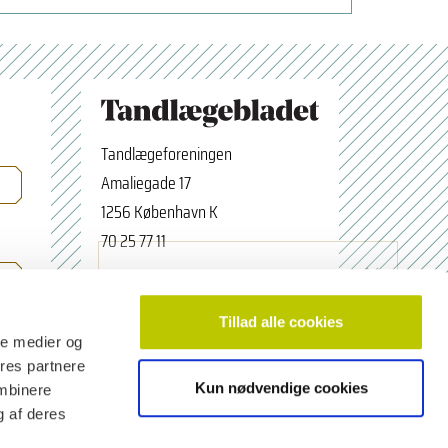
Tandlægeforeningen
Amaliegade 17
1256 København K
70 25 77 11
×
Tilmeld nyhedsbrev
tbredaktion@tdl.dk
Navn
facebook.com/odontologerne
Tillad alle cookies
ale medier og
ores partnere
Kun nødvendige cookies
ombinere
Email adresse
g af deres