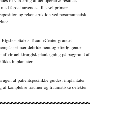
es til vurdering af det operative resultat.
 med fordel anvendes til såvel primær
position og rekonstruktion ved posttraumatisk
kter.
il Rigshospitalets TraumeCenter grundet
nemgår primær debridement og efterfølgende
 af virtuel kirurgisk planlægning på baggrund af
ifikke implantater.
brugen af patientspecifikke guides, implantater
g af komplekse traumer og traumatiske defekter