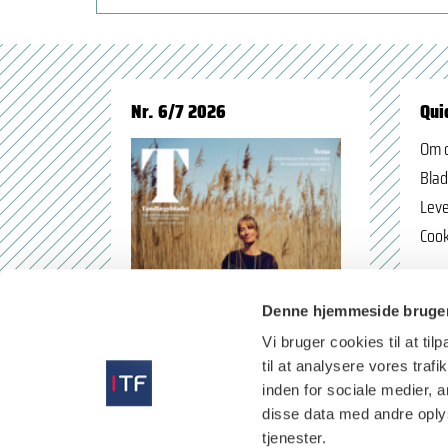
Nr. 6/7 2026
Qui
Om 
Blad
Leve
Cook
Denne hjemmeside bruger
Vi bruger cookies til at til
til at analysere vores tra
inden for sociale medier,
disse data med andre oplys
tjenester.