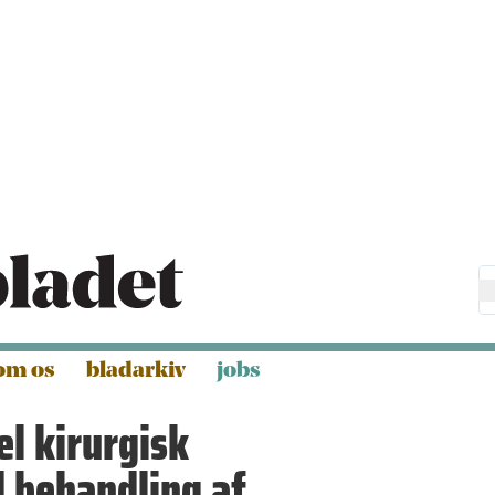
om os
bladarkiv
jobs
el kirurgisk
 behandling af