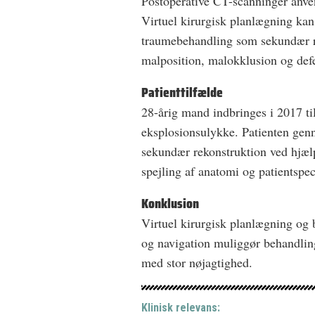
Postoperative CT-scanninger anvend
Virtuel kirurgisk planlægning kan
traumebehandling som sekundær re
malposition, malokklusion og defe
Patienttilfælde
28-årig mand indbringes i 2017 t
eksplosionsulykke. Patienten gen
sekundær rekonstruktion ved hjælp
spejling af anatomi og patientspec
Konklusion
Virtuel kirurgisk planlægning og 
og navigation muliggør behandlin
med stor nøjagtighed.
Klinisk relevans: