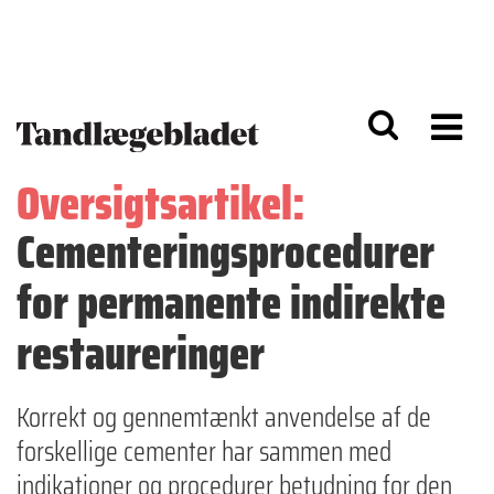
G
S
å
k
til
i
h
p
o
t
v
o
e
n
d
a
Oversigtsartikel:
i
v
n
i
Cementeringsprocedurer
d
g
h
a
o
ti
for permanente indirekte
l
o
d
n
restaureringer
Korrekt og gennemtænkt anvendelse af de
forskellige cementer har sammen med
indikationer og procedurer betydning for den