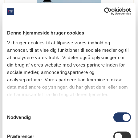
Denne hjemmeside bruger cookies
Vi bruger cookies til at tilpasse vores indhold og
annoncer, til at vise dig funktioner til sociale medier og til
at analysere vores trafik. Vi deler også oplysninger om
din brug af vores website med vores partnere inden for
sociale medier, annonceringspartnere og
analysepartnere. Vores partnere kan kombinere disse
læs bladet
data med andre oplysninger, du har givet dem, eller som
de har indsamlet fra din brug af deres tjenester.
S
Nødvendig
a
forfattere
m
t
Præferencer
Christian Schriwer
,
tandlæge, specialist i protetik, ph.d.-