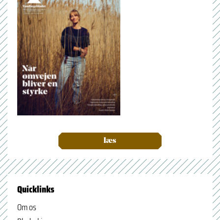
læs
Quicklinks
Om os