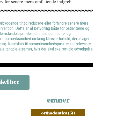
ov for senere mere omfattende indgreb.
orbyggende tiltag reducere eller forhindre senere mere
vention. Dette er af betydning både for patienterne og
domstandplejen. Gennem hele dentitions- og
ære opmærksomhed omkring kliniske forhold, der afviger
tning. Kendskab til opmærksomhedspunkter for relevante
ele tandplejeteamet, hvis der skal ske rettidig udvælgelse
ikel her
emner
orthodontics (51)