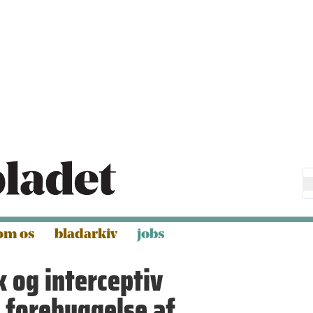
om os
bladarkiv
jobs
k og interceptiv
r forebyggelse af