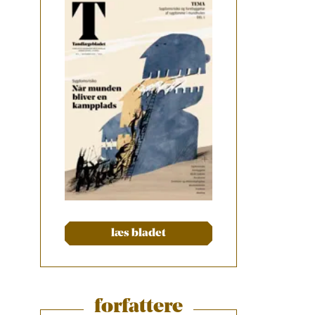
læs bladet
forfattere