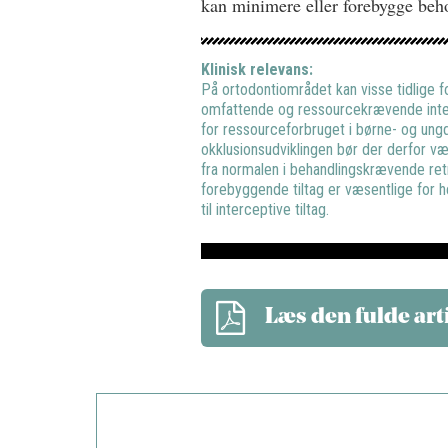
kan minimere eller forebygge beh
Klinisk relevans:
På ortodontiområdet kan visse tidlige f
omfattende og ressourcekrævende inter
for ressourceforbruget i børne- og ung
okklusionsudviklingen bør der derfor v
fra normalen i behandlingskrævende re
forebyggende tiltag er væsentlige for h
til interceptive tiltag.
Læs den fulde art