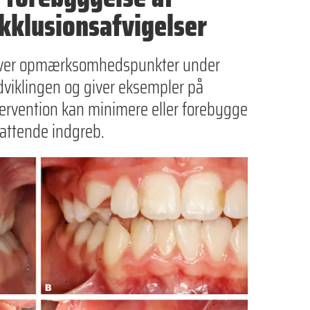
okklusionsafvigelser
t over opmærksomhedspunkter under
dviklingen og giver eksempler på
ntervention kan minimere eller forebygge
attende indgreb.