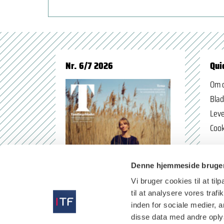
Nr. 6/7 2026
Qui
Om 
Blad
Leve
Cook
Denne hjemmeside bruger
Vi bruger cookies til at til
til at analysere vores tra
inden for sociale medier,
disse data med andre oplys