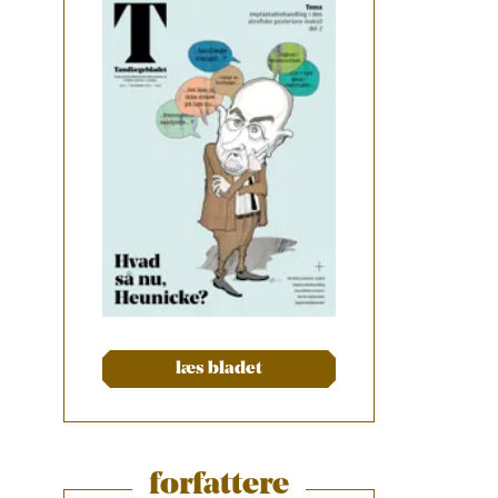
læs bladet
forfattere