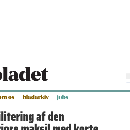
om os
bladarkiv
jobs
litering af den
riore maksil med korte