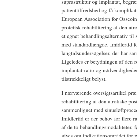
suprastruktur og implantat, begræ
patienttilfredshed og få komplik
European Association for Osseoint
protetisk rehabilitering af den at
et egnet behandlingsalternativ til
med standardlængde. Imidlertid fo
langtidsundersøgelser, der har sa
Ligeledes er betydningen af den r
implantat-ratio og nødvendigheden
tilstrækkeligt belyst.
I nærværende oversigtsartikel pr
rehabilitering af den atrofiske po
sammenlignet med sinusløftproce
Imidlertid er der behov for flere 
af de to behandlingsmodaliteter, 
gives om indikationsområdet for p