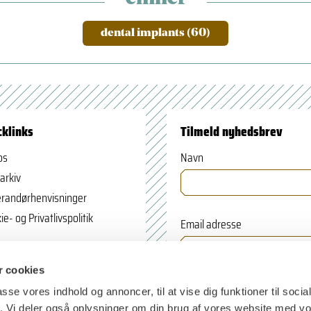
dental implants (60)
cklinks
Tilmeld nyhedsbrev
os
Navn
arkiv
randørhenvisninger
ie- og Privatlivspolitik
Email adresse
 cookies
passe vores indhold og annoncer, til at vise dig funktioner til soci
fik. Vi deler også oplysninger om din brug af vores website med v