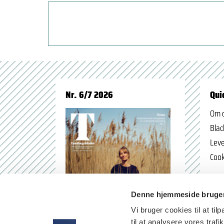
Nr. 6/7 2026
Qui
Om 
Blad
Leve
Cook
Denne hjemmeside bruger
Vi bruger cookies til at til
til at analysere vores tra