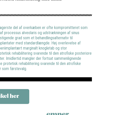
 bagerste del af overkæben er ofte kompromitteret som
 af processus alveolaris og udstrækningen af sinus
 stigende grad som et behandlingsalternativ til
mplantater med standardlængde. Høj overlevelse af
periimplantært marginalt knogletab og stor
otetisk rehabilitering svarende til den atrofiske posteriore
er. Imidlertid mangler der fortsat sammenlignende
e protetisk rehabilitering svarende til den atrofiske
r som førstevalg.
ikel her
emner