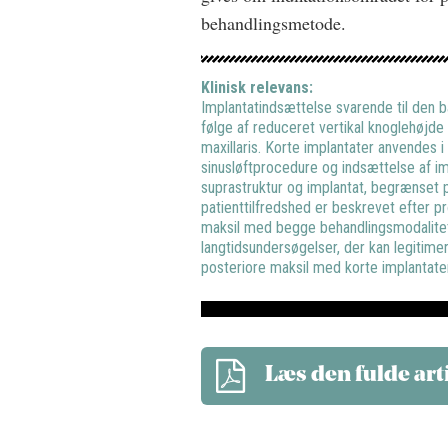
behandlingsmetode.
Klinisk relevans:
Implantatindsættelse svarende til den
følge af reduceret vertikal knoglehøjde
maxillaris. Korte implantater anvendes i
sinusløftprocedure og indsættelse af i
suprastruktur og implantat, begrænset 
patienttilfredshed er beskrevet efter pr
maksil med begge behandlingsmodalitet
langtidsundersøgelser, der kan legitimer
posteriore maksil med korte implantate
Læs den fulde art