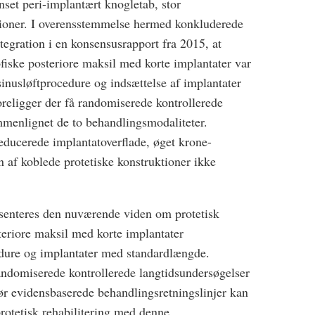
nset peri-implantært knogletab, stor
ationer. I overensstemmelse hermed konkluderede
egration i en konsensusrapport fra 2015, at
rofiske posteriore maksil med korte implantater var
 sinusløftprocedure og indsættelse af implantater
religger der få randomiserede kontrollerede
mmenlignet de to behandlingsmodaliteter.
educerede implantatoverflade, øget krone-
 af koblede protetiske konstruktioner ikke
æsenteres den nuværende viden om protetisk
steriore maksil med korte implantater
dure og implantater med standardlængde.
randomiserede kontrollerede langtidsundersøgelser
før evidensbaserede behandlingsretningslinjer kan
rotetisk rehabilitering med denne