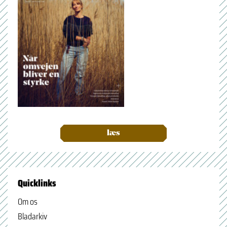
læs
Quicklinks
Om os
Bladarkiv