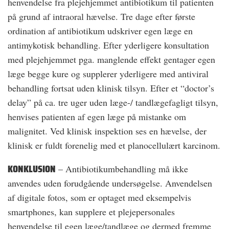
henvendelse fra plejehjemmet antibiotikum til patienten
på grund af intraoral hævelse. Tre dage efter første
ordination af antibiotikum udskriver egen læge en
antimykotisk behandling. Efter yderligere konsultation
med plejehjemmet pga. manglende effekt gentager egen
læge begge kure og supplerer yderligere med antiviral
behandling fortsat uden klinisk tilsyn. Efter et “doctor’s
delay” på ca. tre uger uden læge-/ tandlægefagligt tilsyn,
henvises patienten af egen læge på mistanke om
malignitet. Ved klinisk inspektion ses en hævelse, der
klinisk er fuldt forenelig med et planocellulært karcinom.
KONKLUSION
– Antibiotikumbehandling må ikke
anvendes uden forudgående undersøgelse. Anvendelsen
af digitale fotos, som er optaget med eksempelvis
smartphones, kan supplere et plejepersonales
henvendelse til egen læge/tandlæge og dermed fremme