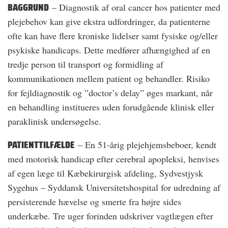
BAGGRUND
– Diagnostik af oral cancer hos patienter med
plejebehov kan give ekstra udfordringer, da patienterne
ofte kan have flere kroniske lidelser samt fysiske og/eller
psykiske handicaps. Dette medfører afhængighed af en
tredje person til transport og formidling af
kommunikationen mellem patient og behandler. Risiko
for fejldiagnostik og ”doctor’s delay” øges markant, når
en behandling institueres uden forudgående klinisk eller
paraklinisk undersøgelse.
PATIENTTILFÆLDE
– En 51-årig plejehjemsbeboer, kendt
med motorisk handicap efter cerebral apopleksi, henvises
af egen læge til Kæbekirurgisk afdeling, Sydvestjysk
Sygehus – Syddansk Universitetshospital for udredning af
persisterende hævelse og smerte fra højre sides
underkæbe. Tre uger forinden udskriver vagtlægen efter