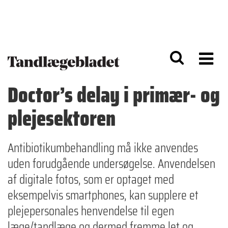
G
S
å
k
til
i
h
p
o
t
v
o
e
n
d
a
Doctor’s delay i primær- og
i
v
n
i
plejesektoren
d
g
h
a
o
ti
l
o
Antibiotikumbehandling må ikke anvendes
d
n
uden forudgående undersøgelse. Anvendelsen
af digitale fotos, som er optaget med
eksempelvis smartphones, kan supplere et
plejepersonales henvendelse til egen
læge/tandlæge og dermed fremme let og