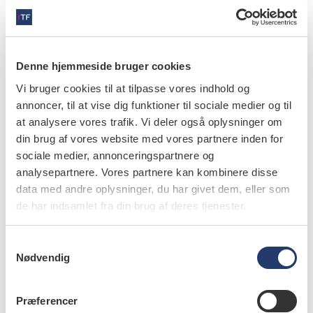
Denne hjemmeside bruger cookies
Vi bruger cookies til at tilpasse vores indhold og
annoncer, til at vise dig funktioner til sociale medier og til
at analysere vores trafik. Vi deler også oplysninger om
din brug af vores website med vores partnere inden for
sociale medier, annonceringspartnere og
analysepartnere. Vores partnere kan kombinere disse
data med andre oplysninger, du har givet dem, eller som
de har indsamlet fra din brug af deres tjenester.
S
læs bladet
Nødvendig
a
m
t
Præferencer
y