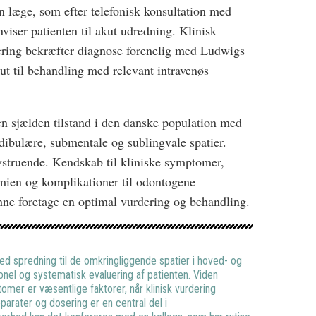
n læge, som efter telefonisk konsultation med
iser patienten til akut udredning. Klinisk
ering bekræfter diagnose forenelig med Ludwigs
ut til behandling med relevant intravenøs
n sjælden tilstand i den danske population med
ndibulære, submentale og sublingvale spatier.
ivstruende. Kendskab til kliniske symptomer,
mien og komplikationer til odontogene
unne foretage en optimal vurdering og behandling.
ed spredning til de omkringliggende spatier i hoved- og
nel og systematisk evaluering af patienten. Viden
mer er væsentlige faktorer, når klinisk vurdering
parater og dosering er en central del i