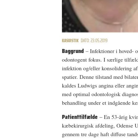
KASUISTIK
DATO: 23.05.2019
Baggrund
– Infektioner i hoved- 
odontogent fokus. I særlige tilfæl
infektion og/eller konsolidering 
spatier. Denne tilstand med bilate
kaldes Ludwigs angina eller angina
med optimal odontologisk diagnos
behandling under et indgående ken
Patienttilfælde
– En 53-årig kvind
kæbekirurgisk afdeling, Odense Un
gennem tre dage haft diffuse tand