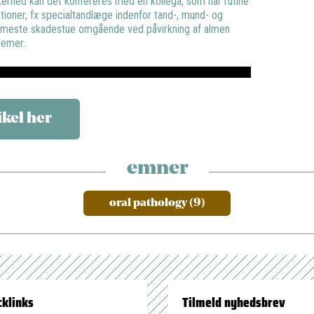
ikkerhed kan det konfereres med en kollega, som har rutine
ktioner, fx specialtandlæge indenfor tand-, mund- og
ærmeste skadestue omgående ved påvirkning af almen
lemer.
ikel her
emner
oral pathology (9)
cklinks
Tilmeld nyhedsbrev