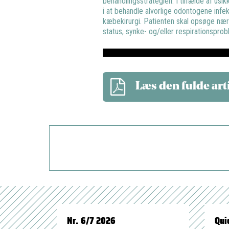
behandlingsstrategien. I tilfælde af us
i at behandle alvorlige odontogene infe
kæbekirurgi. Patienten skal opsøge n
status, synke- og/eller respirationsprob
Læs den fulde art
Nr. 6/7 2026
Qui