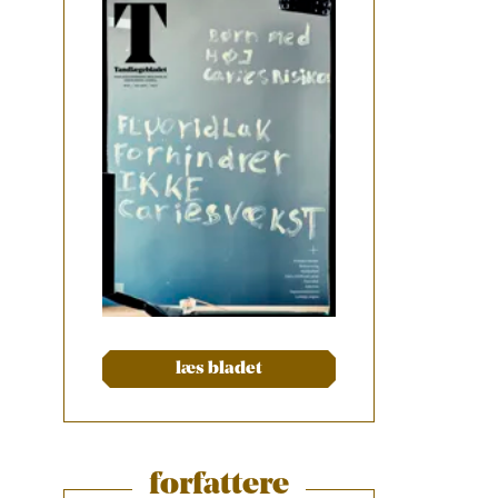
læs bladet
forfattere