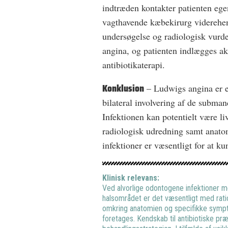
indtræden kontakter patienten ege
vagthavende kæbekirurg viderehenv
undersøgelse og radiologisk vurd
angina, og patienten indlægges ak
antibiotikaterapi.
Konklusion
– Ludwigs angina er e
bilateral involvering af de subma
Infektionen kan potentielt være l
radiologisk udredning samt anato
infektioner er væsentligt for at k
Klinisk relevans:
Ved alvorlige odontogene infektioner m
halsområdet er det væsentligt med ratio
omkring anatomien og specifikke sympto
foretages. Kendskab til antibiotiske præ