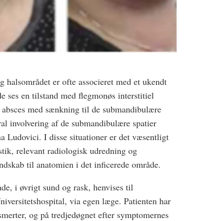
og halsområdet er ofte associeret med et ukendt
de ses en tilstand med flegmonøs interstitiel
af absces med sænkning til de submandibulære
ral involvering af de submandibulære spatier
 Ludovici. I disse situationer er det væsentligt
tik, relevant radiologisk udredning og
dskab til anatomien i det inficerede område.
e, i øvrigt sund og rask, henvises til
iversitetshospital, via egen læge. Patienten har
smerter, og på tredjedøgnet efter symptomernes