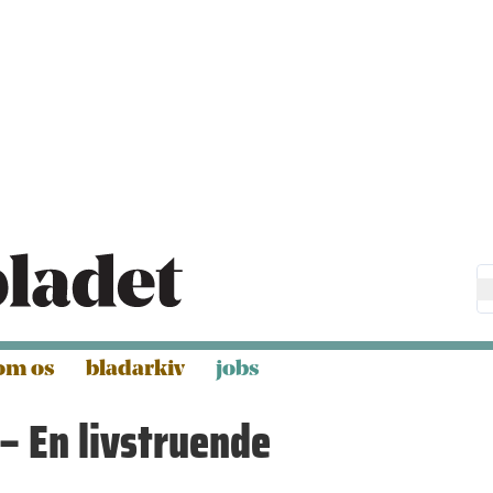
om os
bladarkiv
jobs
– En livstruende