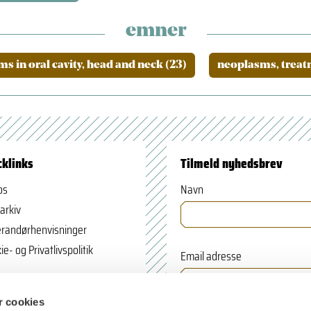
emner
s in oral cavity, head and neck (23)
neoplasms, treat
cklinks
Tilmeld nyhedsbrev
os
Navn
arkiv
randørhenvisninger
ie- og Privatlivspolitik
Email adresse
 cookies