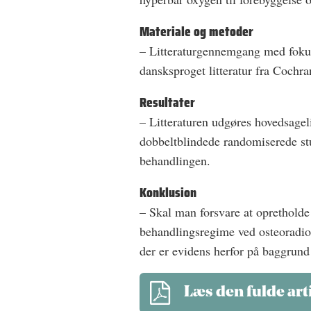
Materiale og metoder
– Litteraturgennemgang med fokus
dansksproget litteratur fra Coch
Resultater
– Litteraturen udgøres hovedsageli
dobbeltblindede randomiserede stu
behandlingen.
Konklusion
– Skal man forsvare at opretholde
behandlingsregime ved osteoradion
der er evidens herfor på baggrund
Læs den fulde art