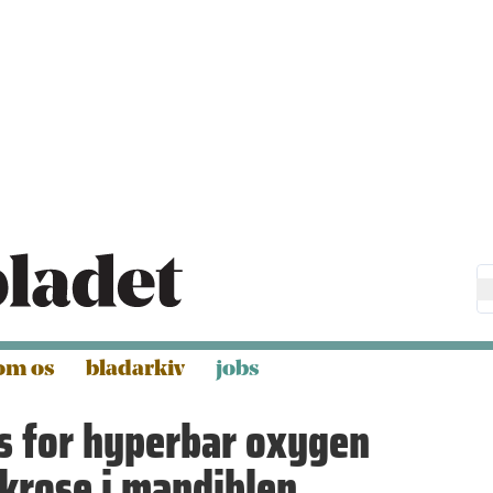
om os
bladarkiv
jobs
s for hyperbar oxygen
ekrose i mandiblen