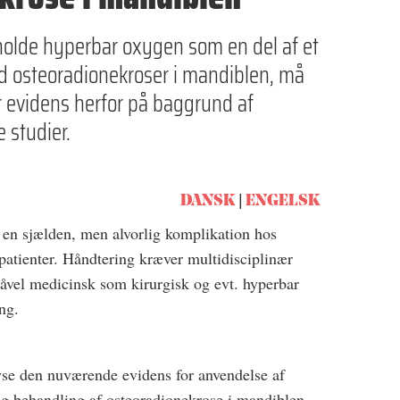
holde hyperbar oxygen som en del af et
d osteoradionekroser i mandiblen, må
er evidens herfor på baggrund af
 studier.
DANSK
ENGELSK
 en sjælden, men alvorlig komplikation hos
atienter. Håndtering kræver multidisciplinær
såvel medicinsk som kirurgisk og evt. hyperbar
ng.
yse den nuværende evidens for anvendelse af
og behandling af osteoradionekrose i mandiblen.