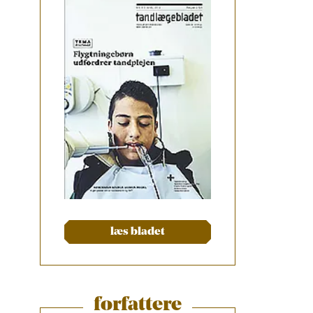
læs bladet
forfattere