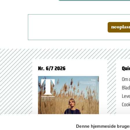
neoplasm
Nr. 6/7 2026
Qui
Om 
Blad
Leve
Cook
Denne hjemmeside bruger