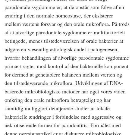
parodontale sygdomme er, at de opstår som følge af en
ændring i den normale homeostase, der eksisterer
mellem værtens forsvar og den orale mikroflora. På trods
af at alvorlige parodontale sygdomme er multifaktorielt
betingede, menes tilstedeværelsen af orale bakterier at
udgøre en væsentlig ætiologisk andel i patogenesen,
hvorfor behandlingen af alvorlige parodontale sygdomme
primært sigter mod kontrol af den bakterielle komponent
for dermed at genetablere balancen mellem værten og
den tilstedeværende mikroflora. Udviklingen af DNA-
baserede mikrobiologiske metoder har øget vores viden
omkring den orale mikroflora betragteligt og har
samtidig muliggjort detaljerede studier af lokale
bakterielle ændringer i forbindelse med aggressive og
nekrotiserende former for parodontitis. Formålet med
denne oversigtsartikel er at diskutere mikrobiologiske