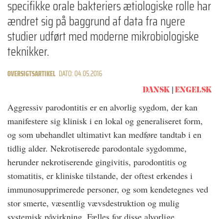
specifikke orale bakteriers ætiologiske rolle har
ændret sig på baggrund af data fra nyere
studier udført med moderne mikrobiologiske
teknikker.
OVERSIGTSARTIKEL
DATO: 04.05.2016
DANSK
ENGELSK
Aggressiv parodontitis er en alvorlig sygdom, der kan
manifestere sig klinisk i en lokal og generaliseret form,
og som ubehandlet ultimativt kan medføre tandtab i en
tidlig alder. Nekrotiserede parodontale sygdomme,
herunder nekrotiserende gingivitis, parodontitis og
stomatitis, er kliniske tilstande, der oftest erkendes i
immunosupprimerede personer, og som kendetegnes ved
stor smerte, væsentlig vævsdestruktion og mulig
systemisk påvirkning. Fælles for disse alvorlige