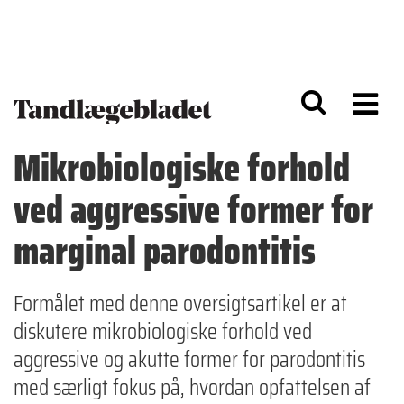
G
S
å
k
til
i
h
p
o
t
v
o
e
n
d
a
Mikrobiologiske forhold
i
v
n
i
ved aggressive former for
d
g
h
a
o
ti
marginal parodontitis
l
o
d
n
Formålet med denne oversigtsartikel er at
diskutere mikrobiologiske forhold ved
aggressive og akutte former for parodontitis
med særligt fokus på, hvordan opfattelsen af