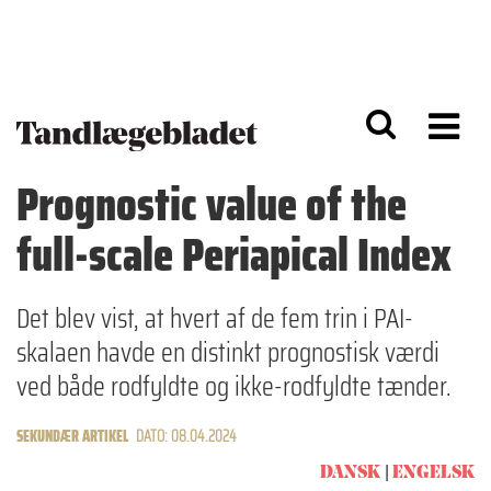
G
S
å
k
til
i
h
p
o
t
v
o
e
n
d
a
Prognostic value of the
i
v
n
i
full-scale Periapical Index
d
g
h
a
o
ti
l
o
Det blev vist, at hvert af de fem trin i PAI-
d
n
skalaen havde en distinkt prognostisk værdi
ved både rodfyldte og ikke-rodfyldte tænder.
SEKUNDÆR ARTIKEL
DATO: 08.04.2024
DANSK
ENGELSK