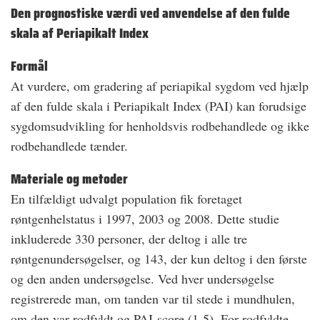
Den prognostiske værdi ved anvendelse af den fulde
skala af Periapikalt Index
Formål
At vurdere, om gradering af periapikal sygdom ved hjælp
af den fulde skala i Periapikalt Index (PAI) kan forudsige
sygdomsudvikling for henholdsvis rodbehandlede og ikke
rodbehandlede tænder.
Materiale og metoder
En tilfældigt udvalgt population fik foretaget
røntgenhelstatus i 1997, 2003 og 2008. Dette studie
inkluderede 330 personer, der deltog i alle tre
røntgenundersøgelser, og 143, der kun deltog i den første
og den anden undersøgelse. Ved hver undersøgelse
registrerede man, om tanden var til stede i mundhulen,
om den var rodfyldt og PAI-score (1-5). For rodfyldte