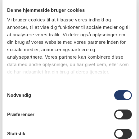
Denne hjemmeside bruger cookies
Vi bruger cookies til at tilpasse vores indhold og
annoncer, til at vise dig funktioner til sociale medier og til
at analysere vores trafik. Vi deler også oplysninger om
din brug af vores website med vores partnere inden for
sociale medier, annonceringspartnere og
analysepartnere. Vores partnere kan kombinere disse
data med andre oplysninger, du har givet dem, eller som
de har indsamlet fra din brug af deres tjenester.
læs bladet
S
Nødvendig
a
m
forfattere
t
Præferencer
y
Lise-Lotte Kirkevang
,
lektor, dr.odont., ph.d., Institut for
k
Odontologi og Oral Sundhed, Health, Aarhus Universitet
k
Statistik