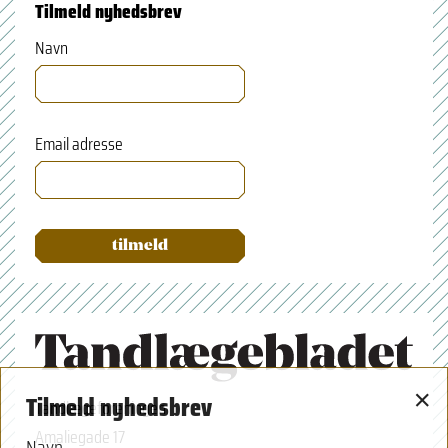
Tilmeld nyhedsbrev
Navn
Email adresse
×
Tilmeld nyhedsbrev
Tandlægeforeningen
Amaliegade 17
Navn