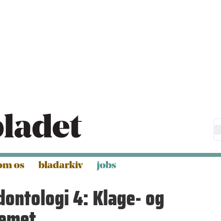
om os
bladarkiv
jobs
dontologi 4: Klage- og
temet