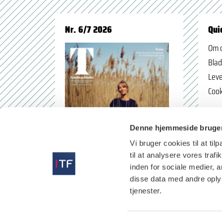
Nr. 6/7 2026
Qui
Om 
Blad
Leve
Cook
Denne hjemmeside bruger
Vi bruger cookies til at til
til at analysere vores tra
inden for sociale medier,
disse data med andre oplys
tjenester.
læs