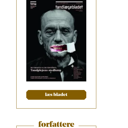
læs bladet
forfattere