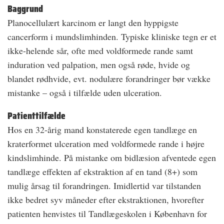
Baggrund
Planocellulært karcinom er langt den hyppigste
cancerform i mundslimhinden. Typiske kliniske tegn er et
ikke-helende sår, ofte med voldformede rande samt
induration ved palpation, men også røde, hvide og
blandet rødhvide, evt. nodulære forandringer bør vække
mistanke – også i tilfælde uden ulceration.
Patienttilfælde
Hos en 32-årig mand konstaterede egen tandlæge en
kraterformet ulceration med voldformede rande i højre
kindslimhinde. På mistanke om bidlæsion afventede egen
tandlæge effekten af ekstraktion af en tand (8+) som
mulig årsag til forandringen. Imidlertid var tilstanden
ikke bedret syv måneder efter ekstraktionen, hvorefter
patienten henvistes til Tandlægeskolen i København for