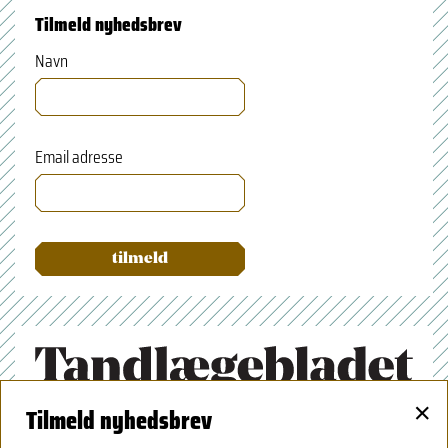
Tilmeld nyhedsbrev
Navn
Email adresse
×
Tilmeld nyhedsbrev
Tandlægeforeningen