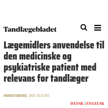
G
S
å
k
til
i
h
p
o
t
v
o
e
n
d
a
Lægemidlers anvendelse til
i
v
n
i
den medicinske og
d
g
h
a
o
ti
psykiatriske patient med
l
o
d
n
relevans for tandlæger
OVERSIGTSARTIKEL
DATO: 30.10.2013
DANSK
ENGELSK