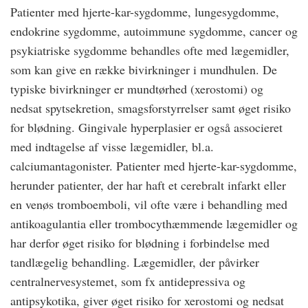
Patienter med hjerte-kar-sygdomme, lungesygdomme,
endokrine sygdomme, autoimmune sygdomme, cancer og
psykiatriske sygdomme behandles ofte med lægemidler,
som kan give en række bivirkninger i mundhulen. De
typiske bivirkninger er mundtørhed (xerostomi) og
nedsat spytsekretion, smagsforstyrrelser samt øget risiko
for blødning. Gingivale hyperplasier er også associeret
med indtagelse af visse lægemidler, bl.a.
calciumantagonister. Patienter med hjerte-kar-sygdomme,
herunder patienter, der har haft et cerebralt infarkt eller
en venøs tromboemboli, vil ofte være i behandling med
antikoagulantia eller trombocythæmmende lægemidler og
har derfor øget risiko for blødning i forbindelse med
tandlægelig behandling. Lægemidler, der påvirker
centralnervesystemet, som fx antidepressiva og
antipsykotika, giver øget risiko for xerostomi og nedsat