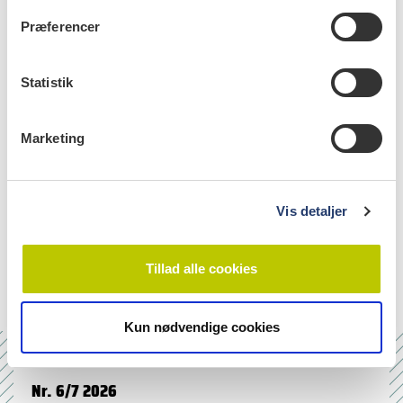
t
Præferencer
Nanna Borup Johansen
,
reservelæge, ph.d., Klinisk
y
Farmakologisk Afdeling, Bispebjerg Hospital
k
k
Statistik
Hanne Lomholt Larsen
,
1. reservelæge, Klinisk
Farmakologisk Afdeling, Bispebjerg Hospital
e
v
Marketing
a
l
g
Vis detaljer
emner
oral medicine (50)
Tillad alle cookies
Kun nødvendige cookies
Nr. 6/7 2026