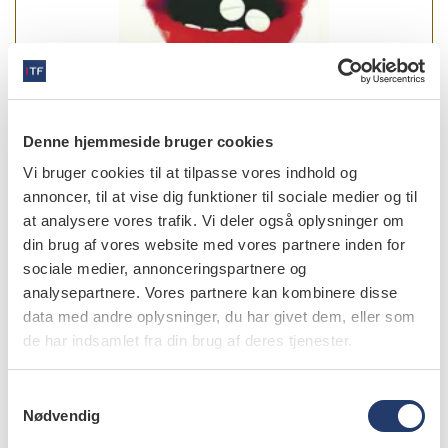
Denne hjemmeside bruger cookies
Vi bruger cookies til at tilpasse vores indhold og
annoncer, til at vise dig funktioner til sociale medier og til
læs bladet
at analysere vores trafik. Vi deler også oplysninger om
din brug af vores website med vores partnere inden for
sociale medier, annonceringspartnere og
analysepartnere. Vores partnere kan kombinere disse
data med andre oplysninger, du har givet dem, eller som
forfattere
de har indsamlet fra din brug af deres tjenester.
Anne Marie Lynge Pedersen
,
professor, tandlæge, ph.d.,
S
Oral Patologi og Medicin, Sektion for Oral Biologi og
Nødvendig
a
Immunpatologi, Odontologisk Institut, Det
Sundhedsvidenskabelige Fakultet, Københavns Universitet
m