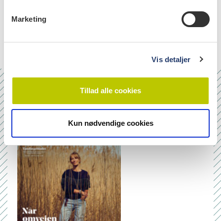
e
(23)
v
Marketing
a
neoplasms, treatment (17)
l
g
Vis detaljer
Tillad alle cookies
Nr. 6/7 2026
Kun nødvendige cookies