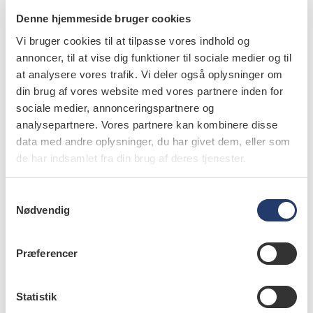
Denne hjemmeside bruger cookies
Vi bruger cookies til at tilpasse vores indhold og
forfattere
annoncer, til at vise dig funktioner til sociale medier og til
at analysere vores trafik. Vi deler også oplysninger om
Anders Bilde
,
klinisk lektor, afdelingslæge, ph.d., Øre-næse-
din brug af vores website med vores partnere inden for
halskirurgisk klinik, Rigshospitalet
sociale medier, annonceringspartnere og
analysepartnere. Vores partnere kan kombinere disse
Irene Wessel
,
klinisk lektor, afdelingslæge, ph.d., Øre-næse-
halskirurgisk klinik, Rigshospitalet
data med andre oplysninger, du har givet dem, eller som
de har indsamlet fra din brug af deres tjenester.
Christian von Buchwald
,
professor, overlæge, dr.med.,
Øre-næse-halskirurgisk klinik, Rigshospitalet
S
Nødvendig
a
m
t
Præferencer
y
emner
k
k
Statistik
neoplasms in oral cavity, head and neck