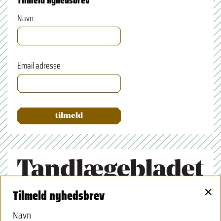
Tilmeld nyhedsbrev
Navn
Email adresse
×
Tilmeld nyhedsbrev
Tandlægeforeningen
Amaliegade 17
Navn