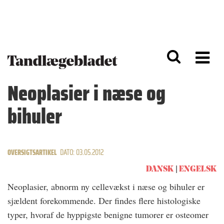
G
S
å
k
til
i
h
p
o
t
v
o
e
n
d
a
Neoplasier i næse og
i
v
n
i
bihuler
d
g
h
a
o
ti
l
o
d
n
OVERSIGTSARTIKEL
DATO: 03.05.2012
DANSK
ENGELSK
Neoplasier, abnorm ny cellevækst i næse og bihuler er
sjældent forekommende. Der findes flere histologiske
typer, hvoraf de hyppigste benigne tumorer er osteomer