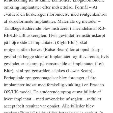
omkring implantater efter indsættelse. Formål – At
evaluere en huskeregel i forbindelse med røntgenkontrol
af skrueformede implantater. Materiale og metoder –
Tandlægestuderende blev instrueret i anvendelse af RB-
RB/LB-LBhuskereglen: Hvis gevindet fremstår uskarpt
på højre side af implantatet (Right Blur), skal
røntgenstrålen hæves (Raise Beam) for at opnå skarpt
gevind på begge sider af implantatet, og tilsvarende, hvis
gevindet er uskarpt på venstre side af implantatet (Left
Blur), skal røntgenstrålen sænkes (Lower Beam).
Periapikale røntgenoptagelser blev foretaget af fire
implantater indsat med forskellig vinkling i en Frasaco
OK/UK-model. De studerende optog et nyt billede af
hvert implantat – med anvendelse af reglen – indtil et
acceptabelt resultat var opnået. Alle billeder blev
vurderet ”blindt” til én af fire kategorier; 1: perfekt, 2: