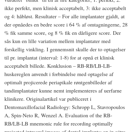
ikke perfekt, men klinisk acceptabelt, 3: ikke acceptabelt
og 4: håbløst. Resultater – For alle implantater gjaldt, at
der opnåedes en bedre score i 64 % af omtagningerne, 28
% fik samme score, og 8 % fik en dårligere score. Der
sås kun en lille variation mellem implantater med
forskellig vinkling. I gennemsnit skulle der to optagelser
til pr. implantat (interval: 1-8) for at opnå et klinisk
acceptabelt billede. Konklusion – RB-RB/LB-LB-
huskereglen anvendt i forbindelse med optagelse af
optimalt projicerede periapikale røntgenbilleder af
tandimplantater kunne nemt implementeres af uerfarne
klinikere. Originalartikel var publiceret i
Dentomaxillofacial Radiology: Schropp L, Stavropoulos
A, Spin-Neto R, Wenzel A. Evaluation of the RB-
RB/LB-LB mnemonic rule for recording optimally
projected intraoral images of dental implants: an in-vitro