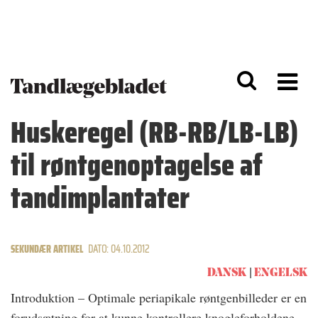
G
S
å
k
til
i
h
p
o
t
v
o
e
n
d
a
Huskeregel (RB-RB/LB-LB)
i
v
n
i
til røntgenoptagelse af
d
g
h
a
o
ti
tandimplantater
l
o
d
n
SEKUNDÆR ARTIKEL
DATO: 04.10.2012
DANSK
ENGELSK
Introduktion – Optimale periapikale røntgenbilleder er en
forudsætning for at kunne kontrollere knogleforholdene