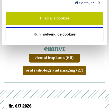
Universitet, Aarhus
Vis detaljer
Ann Wenzel
,
professor, dr.odont. ph.d., Section of Oral
Radiology, Department of Dentistry, Aarhus University
Tillad alle cookies
Kun nødvendige cookies
emner
dental implants (60)
oral radiology and imaging (27)
Nr. 6/7 2026