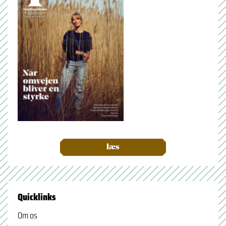
læs
Quicklinks
Om os