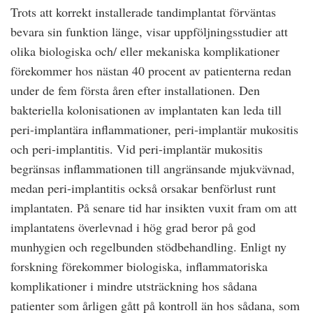
Trots att korrekt installerade tandimplantat förväntas
bevara sin funktion länge, visar uppföljningsstudier att
olika biologiska och/ eller mekaniska komplikationer
förekommer hos nästan 40 procent av patienterna redan
under de fem första åren efter installationen. Den
bakteriella kolonisationen av implantaten kan leda till
peri-implantära inflammationer, peri-implantär mukositis
och peri-implantitis. Vid peri-implantär mukositis
begränsas inflammationen till angränsande mjukvävnad,
medan peri-implantitis också orsakar benförlust runt
implantaten. På senare tid har insikten vuxit fram om att
implantatens överlevnad i hög grad beror på god
munhygien och regelbunden stödbehandling. Enligt ny
forskning förekommer biologiska, inflammatoriska
komplikationer i mindre utsträckning hos sådana
patienter som årligen gått på kontroll än hos sådana, som