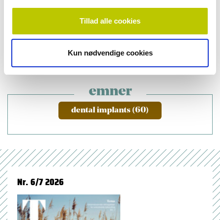
Veli-Jukka Uitto
,
professor, Institutionen för odontologi,
HUCS, Kliniken för mun- och käksjukdomar, Helsingfors
Tillad alle cookies
universitet
Kun nødvendige cookies
emner
dental implants (60)
Nr. 6/7 2026