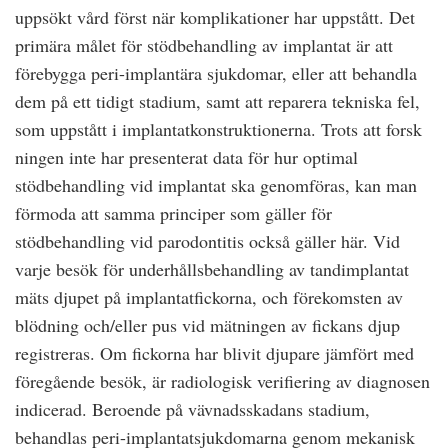
uppsökt vård först när komplikationer har uppstått. Det
primära målet för stödbehandling av implantat är att
förebygga peri-implantära sjukdomar, eller att behandla
dem på ett tidigt stadium, samt att reparera tekniska fel,
som uppstått i implantatkonstruktionerna. Trots att forsk
ningen inte har presenterat data för hur optimal
stödbehandling vid implantat ska genomföras, kan man
förmoda att samma principer som gäller för
stödbehandling vid parodontitis också gäller här. Vid
varje besök för underhållsbehandling av tandimplantat
mäts djupet på implantatfickorna, och förekomsten av
blödning och/eller pus vid mätningen av fickans djup
registreras. Om fickorna har blivit djupare jämfört med
föregående besök, är radiologisk verifiering av diagnosen
indicerad. Beroende på vävnadsskadans stadium,
behandlas peri-implantatsjukdomarna genom mekanisk