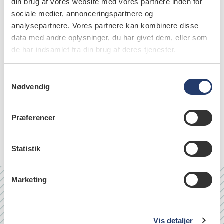
din brug af vores website med vores partnere inden for
sociale medier, annonceringspartnere og
analysepartnere. Vores partnere kan kombinere disse
læs bladet
data med andre oplysninger, du har givet dem, eller som
de har indsamlet fra din brug af deres tjenester.
S
Nødvendig
a
m
emner
t
Præferencer
y
public health (39)
k
k
Statistik
e
v
Marketing
a
Nr. 6/7 2026
l
g
Vis detaljer