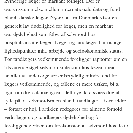
kvindelige læger er markant forhøjet. Der er
overensstemmelse mellem internationale data og fund
blandt danske læger. Nyere tal fra Danmark viser en
generelt lav dødelighed for læger, men en markant
overdødelighed som følge af selvmord hos
hospitalsansatte læger. Læger og tandlæger har mange
lighedspunkter mht. arbejde og socioøkonomisk status.
For tandlægers vedkommende foreligger rapporter om en
tilsvarende øget selvmordsrate som hos læger, men
antallet af undersøgelser er betydelig mindre end for
lægers vedkommende, og tallene er mere usikre, bl.a.
pga. mindre datamængder. Helt nye data synes dog at
tyde på, at selvmordsraten blandt tandlæger – især ældre
– fortsat er høj. I artiklen redegøres for almene forhold
vedr. lægers og tandlægers dødelighed og for
foreliggende viden om forekomsten af selvmord hos de to