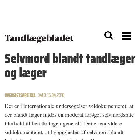
G
S
å
k
til
i
h
p
o
t
v
o
e
n
d
a
Selvmord blandt tandlæger
i
v
n
i
og læger
d
g
h
a
o
ti
l
o
d
n
OVERSIGTSARTIKEL
DATO: 15.04.2010
Det er i internationale undersøgelser veldokumenteret, at
der blandt læger findes en moderat forøget selvmordsrate
i forhold til befolkningen generelt. Det er endvidere
veldokumenteret, at hyppigheden af selvmord blandt