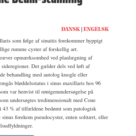
DANSK
ENGELSK
llaris som følge af sinuitis forekommer hyppigt
llige rumme cyster af forskellig art.
s kræver opmærksomhed ved planlægning af
sideregioner. Det gælder dels ved løft af
de behandling med autolog knogle eller
nemgås bløddelsstatus i sinus maxillaris hos 96
 som var henvist til røntgenundersøgelse på
som undersøgtes tredimensionalt med Cone
i 43 % af tilfældene bedømt som patologisk
 sinus forekom pseudocyster, enten solitært, eller
lsudfyldninger.