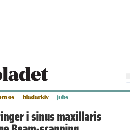
om os
bladarkiv
jobs
nger i sinus maxillaris
one Beam-scanning