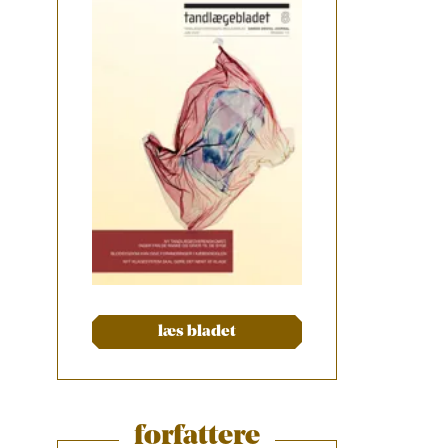
læs bladet
forfattere