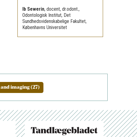
Ib Sewerin
,
docent, dr.odont.,
Odontologisk Institut, Det
Sundhedsvidenskabelige Fakultet,
Københavns Universitet
 and imaging (27)