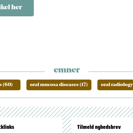
ikel her
emner
s (60)
oral mucosa diseases (17)
oral radiology
cklinks
Tilmeld nyhedsbrev