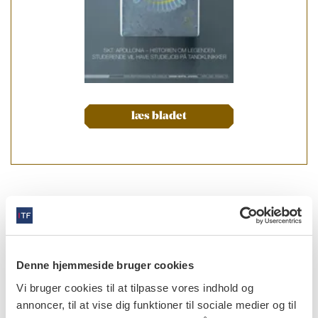
læs bladet
forfattere
Peter Torkov
,
specialtandlæge, Afdeling for Tand-, Mund-
og Kæbekirurgi, Odense Universitetshospital
Denne hjemmeside bruger cookies
Thomas Jensen
,
forsknings- og uddannelsesansvarlig
Vi bruger cookies til at tilpasse vores indhold og
overtandlæge, postgraduat klinisk lektor, specialtandlæge i
tand-, mund- og kæbekirurgi, ph.d., Kæbekirurgisk Afdeling,
annoncer, til at vise dig funktioner til sociale medier og til