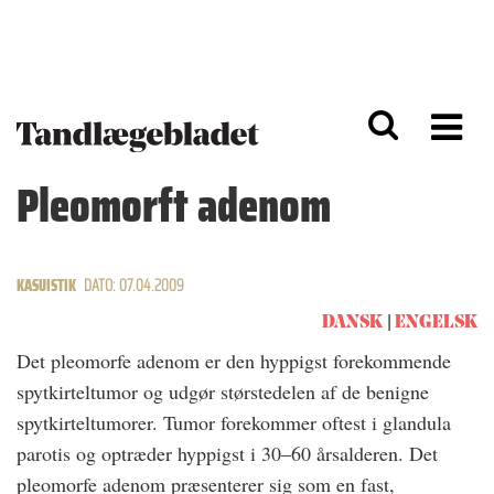
G
S
å
k
til
i
h
p
o
t
v
o
e
n
d
a
Pleomorft adenom
i
v
n
i
d
g
h
a
o
ti
KASUISTIK
DATO: 07.04.2009
l
o
d
n
DANSK
ENGELSK
Det pleomorfe adenom er den hyppigst forekommende
spytkirteltumor og udgør størstedelen af de benigne
spytkirteltumorer. Tumor forekommer oftest i glandula
parotis og optræder hyppigst i 30–60 årsalderen. Det
pleomorfe adenom præsenterer sig som en fast,