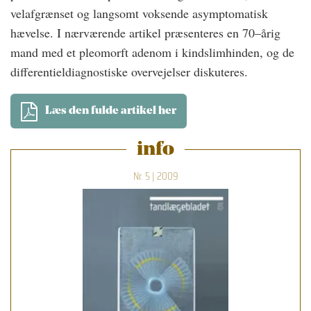
velafgrænset og langsomt voksende asymptomatisk
hævelse. I nærværende artikel præsenteres en 70–årig
mand med et pleomorft adenom i kindslimhinden, og de
differentieldiagnostiske overvejelser diskuteres.
Læs den fulde artikel her
info
Nr. 5 | 2009