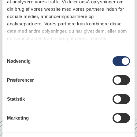
Aalborg Universitetshospital
at analysere vores trafik. Vi deler også oplysninger om
din brug af vores website med vores partnere inden for
Birgitte Melgaard Poulsen
,
overlæge, Patologisk Institut,
sociale medier, annonceringspartnere og
Aalborg Sygehus, Aarhus Universitetshospital
analysepartnere. Vores partnere kan kombinere disse
data med andre oplysninger, du har givet dem, eller som
de har indsamlet fra din brug af deres tjenester.
S
emner
Nødvendig
a
m
neoplasms in oral cavity, head and neck
t
(23)
Præferencer
y
k
saliva and saliva glands (23)
k
Statistik
e
v
Marketing
a
l
g