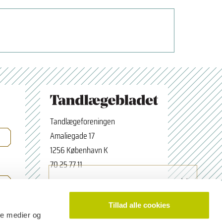
Tandlægeforeningen
Amaliegade 17
1256 København K
70 25 77 11
×
Tilmeld nyhedsbrev
tbredaktion@tdl.dk
Navn
facebook.com/odontologerne
Tillad alle cookies
ale medier og