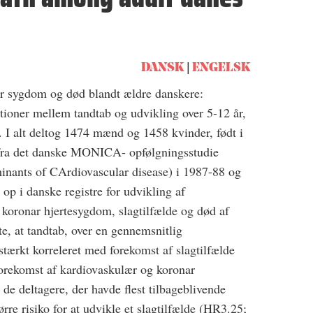
DANSK
ENGELSK
r sygdom og død blandt ældre danskere:
tioner mellem tandtab og udvikling over 5-12 år,
 I alt deltog 1474 mænd og 1458 kvinder, født i
fra det danske MONICA- opfølgningsstudie
inants of CArdiovascular disease) i 1987-88 og
 op i danske registre for udvikling af
koronar hjertesygdom, slagtilfælde og død af
e, at tandtab, over en gennemsnitlig
stærkt korreleret med forekomst af slagtilfælde
forekomst af kardiovaskulær og koronar
e deltagere, der havde flest tilbageblivende
rre risiko for at udvikle et slagtilfælde (HR3.25;