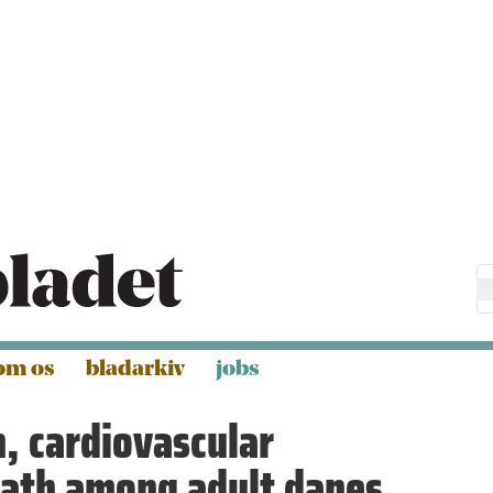
om os
bladarkiv
jobs
, cardiovascular
eath among adult danes