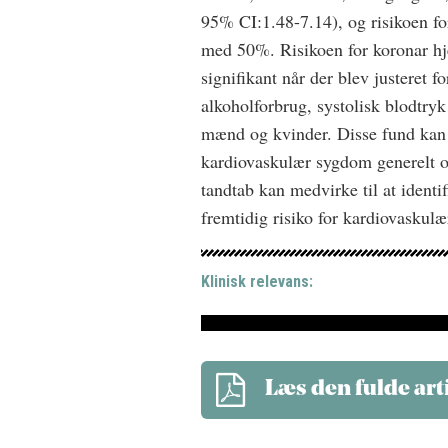
95% CI:1.48-7.14), og risikoen fo
med 50%. Risikoen for koronar h
signifikant når der blev justeret f
alkoholforbrug, systolisk blodtry
mænd og kvinder. Disse fund kan h
kardiovaskulær sygdom generelt og
tandtab kan medvirke til at identi
fremtidig risiko for kardiovaskulær
Klinisk relevans:
Læs den fulde art