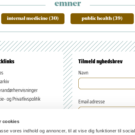
emner
internal medicine (30)
public health (39)
cklinks
Tilmeld nyhedsbrev
os
Navn
arkiv
randørhenvisninger
ie- og Privatlivspolitik
Email adresse
 cookies
passe vores indhold og annoncer, til at vise dig funktioner til soci