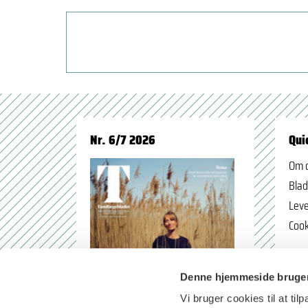
Nr. 6/7 2026
Qui
Om 
Blad
Leve
Cook
Denne hjemmeside bruger
Vi bruger cookies til at til