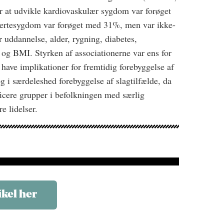
r at udvikle kardiovaskulær sygdom var forøget
jertesygdom var forøget med 31%, men var ikke-
or uddannelse, alder, rygning, diabetes,
k og BMI. Styrken af associationerne var ens for
ave implikationer for fremtidig forebyggelse af
 i særdeleshed forebyggelse af slagtilfælde, da
ficere grupper i befolkningen med særlig
e lidelser.
ikel her