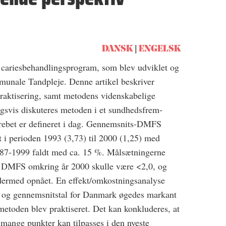
DANSK
ENGELSK
 cariesbehandlingsprogram, som blev udviklet og
unale Tandpleje. Denne artikel beskriver
raktisering, samt metodens videnskabelige
ingsvis diskuteres metoden i et sundhedsfrem-
rebet er defineret i dag. Gennemsnits-DMFS
dt i perioden 1993 (3,73) til 2000 (1,25) med
987-1999 faldt med ca. 15 %. Målsætningerne
e DMFS omkring år 2000 skulle være <2,0, og
r dermed opnået. En effekt/omkostningsanalyse
xø og gennemsnitstal for Danmark øgedes markant
 metoden blev praktiseret. Det kan konkluderes, at
mange punkter kan tilpasses i den nyeste