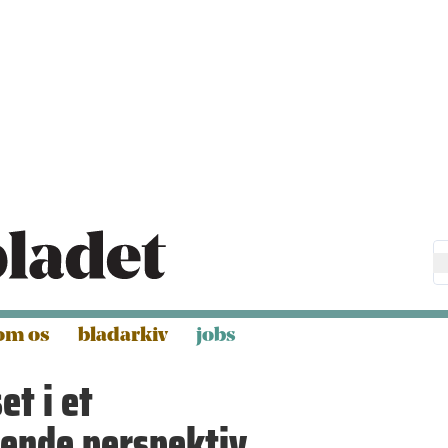
om os
bladarkiv
jobs
t i et
nde perspektiv