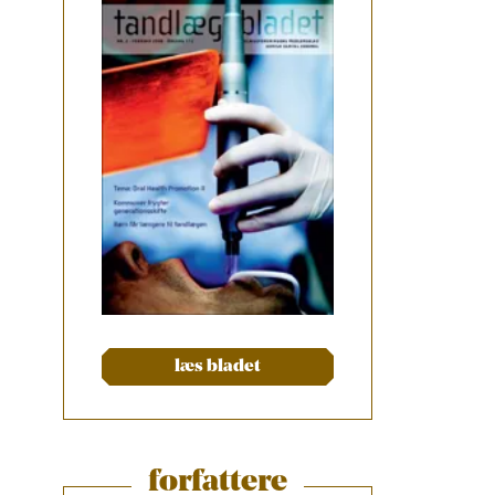
læs bladet
forfattere