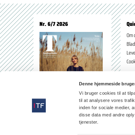
Nr. 6/7 2026
Qui
Om 
Blad
Leve
Cook
Denne hjemmeside bruger
Vi bruger cookies til at til
til at analysere vores tra
inden for sociale medier,
disse data med andre oplys
tjenester.