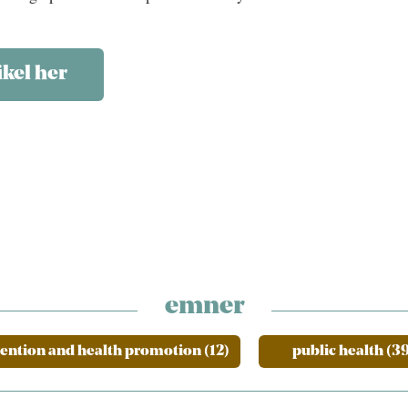
ikel her
emner
ention and health promotion (12)
public health (3