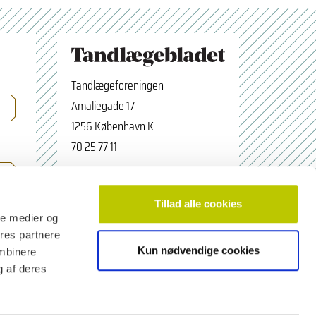
Tandlægeforeningen
Amaliegade 17
1256 København K
70 25 77 11
×
Tilmeld nyhedsbrev
tbredaktion@tdl.dk
Navn
facebook.com/odontologerne
Tillad alle cookies
ale medier og
ores partnere
Kun nødvendige cookies
ombinere
Email adresse
g af deres