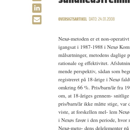
OVERSIGTSARTIKEL
DATO: 24.01.2008
Nexø-metoden er et non-operativt
igangsat i 1987-1988 i Nexø Komm
målsætninger, metodens daglige p
rationale og effektivitet. Afslutn
mende perspektiv, sådan som beg
registreret på 18-årige i Nexø fal
omkring 66 %. Pris/barn/år fra 1
om, at 18-åriges gennem- snitlig
pris/barn/år ikke måtte stige, va
viste, at forskellen mel- lem Ne
i Nexøs favør i den periode, hvor
Nexø-meto- dens delelementer på 