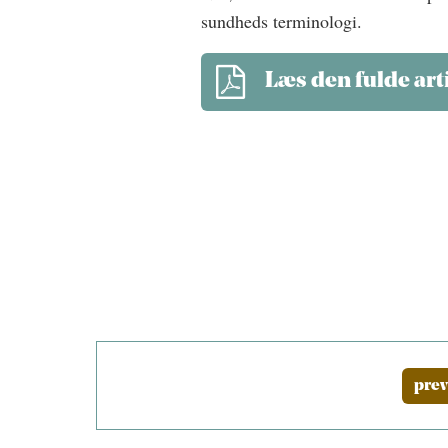
sundheds terminologi.
Læs den fulde art
prev