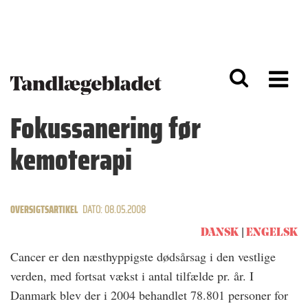
G
S
å
k
til
i
h
p
o
t
v
o
e
n
d
a
Fokussanering før
i
v
n
i
kemoterapi
d
g
h
a
o
ti
l
o
d
n
OVERSIGTSARTIKEL
DATO: 08.05.2008
DANSK
ENGELSK
Cancer er den næsthyppigste dødsårsag i den vestlige
verden, med fortsat vækst i antal tilfælde pr. år. I
Danmark blev der i 2004 behandlet 78.801 personer for