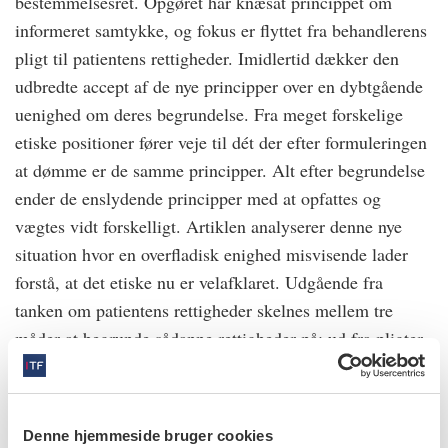
bestemmelsesret. Opgøret har knæsat princippet om
informeret samtykke, og fokus er flyttet fra behandlerens
pligt til patientens rettigheder. Imidlertid dækker den
udbredte accept af de nye principper over en dybtgående
uenighed om deres begrundelse. Fra meget forskelige
etiske positioner fører veje til dét der efter formuleringen
at dømme er de samme principper. Alt efter begrundelse
ender de enslydende principper med at opfattes og
vægtes vidt forskelligt. Artiklen analyserer denne nye
situation hvor en overfladisk enighed misvisende lader
forstå, at det etiske nu er velafklaret. Udgående fra
tanken om patientens rettigheder skelnes mellem tre
måder at begrunde sådanne rettigheder på: ud fra pligter,
ud fra mål og ud fra rettigheder.
Læs den fulde artikel her
Denne hjemmeside bruger cookies