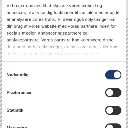
Vi bruger cookies til at tilpasse vores indhold og
annoncer, til at vise dig funktioner til sociale medier og til
at analysere vores trafik. Vi deler også oplysninger om
din brug af vores website med vores partnere inden for
sociale medier, annonceringspartnere og
Nr. 6/7 2026
analysepartnere. Vores partnere kan kombinere disse
data med andre oplysninger, du har givet dem, eller som
de har indsamlet fra din brug af deres tjenester.
S
Nødvendig
a
m
t
Præferencer
y
k
k
Statistik
e
v
Marketing