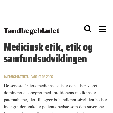
G
S
å
k
til
i
h
p
o
t
v
o
e
n
d
a
Medicinsk etik, etik og
i
v
n
i
samfundsudviklingen
d
g
h
a
o
ti
l
o
d
n
OVERSIGTSARTIKEL
DATO: 01.06.2006
De seneste årtiers medicinsk-etiske debat har været
domineret af opgøret med traditionens medicinske
paternalisme, der tillægger behandleren såvel den bedste
indsigt i den enkelte patients bedste som den suveræne