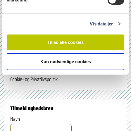
a
l
læs
g
Vis detaljer
Quicklinks
Tillad alle cookies
Om os
Bladarkiv
Kun nødvendige cookies
Leverandørhenvisninger
Cookie- og Privatlivspolitik
Tilmeld nyhedsbrev
Navn