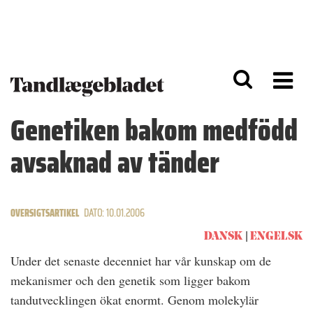
G
S
å
k
til
i
h
p
o
t
v
o
e
n
d
a
Genetiken bakom medfödd
i
v
n
i
avsaknad av tänder
d
g
h
a
o
ti
l
o
d
n
OVERSIGTSARTIKEL
DATO: 10.01.2006
DANSK
ENGELSK
Under det senaste decenniet har vår kunskap om de
mekanismer och den genetik som ligger bakom
tandutvecklingen ökat enormt. Genom molekylär