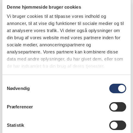
Denne hjemmeside bruger cookies
læs bladet
Vi bruger cookies til at tilpasse vores indhold og
annoncer, til at vise dig funktioner til sociale medier og til
at analysere vores trafik. Vi deler også oplysninger om
din brug af vores website med vores partnere inden for
sociale medier, annonceringspartnere og
forfattere
analysepartnere. Vores partnere kan kombinere disse
data med andre oplysninger, du har givet dem, eller som
Pekka Nieminen
,
biokemist, fil.mag. Odontologiska
de har indsamlet fra din brug af deres tjenester.
institutionen, Biomedicum, Helsingfors universitet, Finland
Sirpa Arte
,
specialisttandläkare, odont.dr. Odontologiska
S
institutionen, Biomedicum, Helsingfors universitet, Finland,
Nødvendig
a
och Kliniken för mun‑ och käksjukdomar, Kirurgiska
m
sjukhuset, Helsinki University Central Hospital, Finland
t
Præferencer
y
k
k
Statistik
e