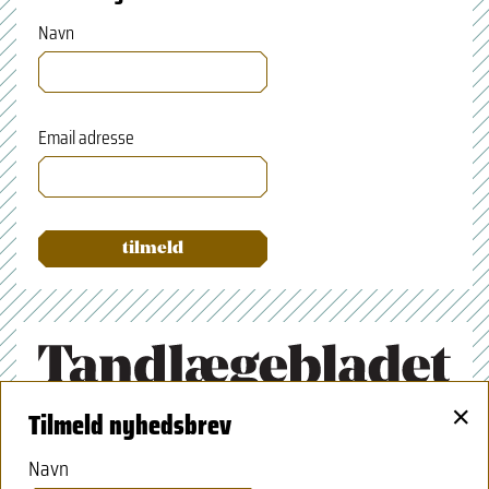
Navn
Email adresse
×
Tilmeld nyhedsbrev
Tandlægeforeningen
Amaliegade 17
Navn