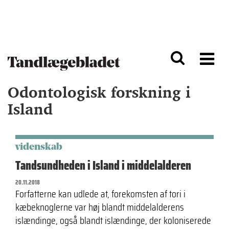
G
S
å
k
til
i
h
p
o
t
v
o
e
n
d
a
Odontologisk forskning i
i
v
n
i
Island
d
g
h
a
o
ti
l
o
videnskab
d
n
Tandsundheden i Island i middelalderen
20.11.2018
Forfatterne kan udlede at, forekomsten af tori i
kæbeknoglerne var høj blandt middelalderens
islændinge, også blandt islændinge, der koloniserede