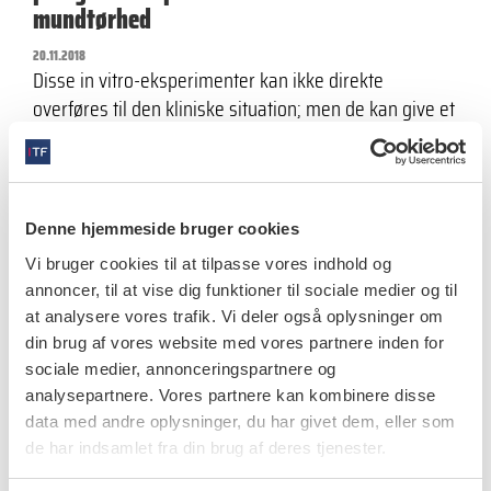
mundtørhed
20.11.2018
Disse in vitro-eksperimenter kan ikke direkte
overføres til den kliniske situation; men de kan give et
fingerpeg om, at man…
Denne hjemmeside bruger cookies
videnskab
Vi bruger cookies til at tilpasse vores indhold og
Islandske forskere udvikler lægemidler til
annoncer, til at vise dig funktioner til sociale medier og til
at analysere vores trafik. Vi deler også oplysninger om
behandling af orale slimhindelidelser
din brug af vores website med vores partnere inden for
20.11.2018
sociale medier, annonceringspartnere og
Forskningsprojekterne har ført til udvikling af
analysepartnere. Vores partnere kan kombinere disse
forbedrede lokalbehandlinger af visse
data med andre oplysninger, du har givet dem, eller som
mundslimhindelidelser. De kommercielle muligheder
de har indsamlet fra din brug af deres tjenester.
er endnu ikke udforsket.