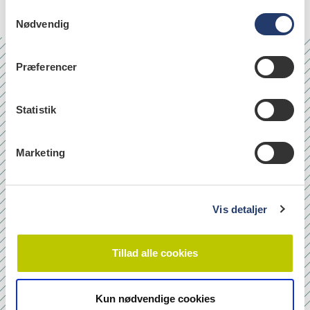
S
Nødvendig
a
m
t
Præferencer
y
Nr. 6/7 2026
k
k
Statistik
e
v
Marketing
a
l
g
Vis detaljer
Tillad alle cookies
Kun nødvendige cookies