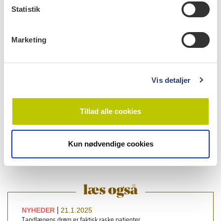
k
Statistik
e
v
Marketing
a
l
g
Vis detaljer
Tillad alle cookies
læs bladet
Kun nødvendige cookies
læs også
|
NYHEDER
21.1.2025
Tandlægens drøm er faktisk raske patienter