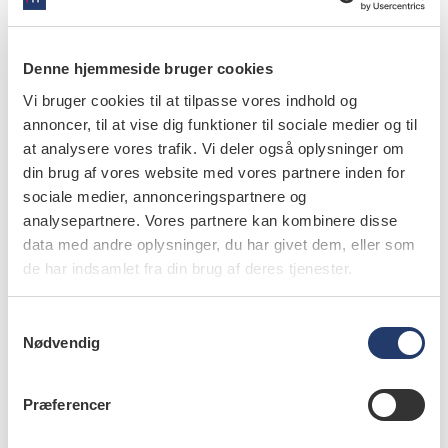
kommunerne vil. Formlen er ret simpel: Optaget på de
eksisterende tandlægeuddannelser og
Denne hjemmeside bruger cookies
specialtandlægeuddannelser i København og Aarhus skal
Vi bruger cookies til at tilpasse vores indhold og
øges. Klinikkapaciteten i kommunerne skal udbygges, så
annoncer, til at vise dig funktioner til sociale medier og til
det matcher behovet med 300.000 ekstra patienter. Og
at analysere vores trafik. Vi deler også oplysninger om
endelig skal kommunerne have penge, så de i højere grad
din brug af vores website med vores partnere inden for
kan betale privat praksis for at hjælpe med at nedbringe
sociale medier, annonceringspartnere og
ventelisterne.
analysepartnere. Vores partnere kan kombinere disse
data med andre oplysninger, du har givet dem, eller som
De konstruktive råd er hermed givet videre.
de har indsamlet fra din brug af deres tjenester.
info
S
Nødvendig
a
Nr. 5 | 2026
m
t
Præferencer
y
k