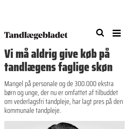
G
S
å
k
til
i
h
p
o
t
v
o
e
n
d
a
Vi må aldrig give køb på
i
v
n
i
tandlægens faglige skøn
d
g
h
a
o
ti
l
o
Mangel på personale og de 300.000 ekstra
d
n
børn og unge, der nu er omfattet af tilbuddet
om vederlagsfri tandpleje, har lagt pres på den
kommunale tandpleje.