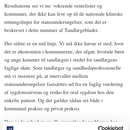
Resultaterne ser vi nu: voksende ventelister og
kommuner, der ikke kan leve op til de nationale kliniske
retningslinjer for statusundersøgelser, som det er
beskrevet i dette nummer af Tandlægebladet.
Det sidste er en rød linje. Vi må ikke havne et sted, hvor
det er økonomien i kommunerne, der afgør, hvornår børn
og unge kommer til tandlægen i stedet for tandlægens
faglige skøn. Som tandlæger og sundhedsprofessionelle
må vi insistere på, at intervallet mellem
statusundersøgelser fastsættes ud fra en faglig vurdering
af sygdomsniveau og risiko for oral sygdom hos den
enkelte patient. Og det gælder sådan set både i
kommunal praksis og privat praksis.
Den gode nyhed er, at alle ovenstående problemer kan
løses, hvis de nyvalgte politikere på Christiansborg og i