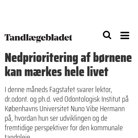
G
S
å
k
til
i
h
p
o
t
v
o
e
n
d
a
Nedprioritering af børnene
i
v
n
i
kan mærkes hele livet
d
g
h
a
o
ti
l
o
I denne måneds Fagstafet svarer lektor,
d
n
dr.odont. og ph.d. ved Odontologisk Institut på
Københavns Universitet Nuno Vibe Hermann
på, hvordan hun ser udviklingen og de
fremtidige perspektiver for den kommunale
tandpleje.