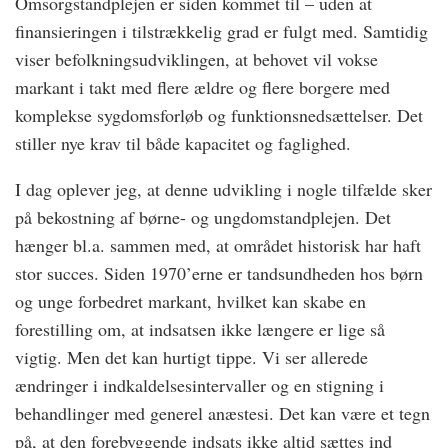
Omsorgstandplejen er siden kommet til – uden at
finansieringen i tilstrækkelig grad er fulgt med. Samtidig
viser befolkningsudviklingen, at behovet vil vokse
markant i takt med flere ældre og flere borgere med
komplekse sygdomsforløb og funktionsnedsættelser. Det
stiller nye krav til både kapacitet og faglighed.
I dag oplever jeg, at denne udvikling i nogle tilfælde sker
på bekostning af børne- og ungdomstandplejen. Det
hænger bl.a. sammen med, at området historisk har haft
stor succes. Siden 1970’erne er tandsundheden hos børn
og unge forbedret markant, hvilket kan skabe en
forestilling om, at indsatsen ikke længere er lige så
vigtig. Men det kan hurtigt tippe. Vi ser allerede
ændringer i indkaldelsesintervaller og en stigning i
behandlinger med generel anæstesi. Det kan være et tegn
på, at den forebyggende indsats ikke altid sættes ind