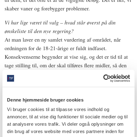
skaber vaner og forebygger problemer.
Vi har lige været til valg – hvad står øverst på din
ønskeliste til den nye regering?
At man laver en ny samlet vurdering af området, når
ordningen for de 18-21-årige er fuldt indfaset.
Konsekvenserne begynder at vise sig, og det er tid til at
tage stilling til, om der skal tilføres flere midler, så den
kommunale tandpleje kan favne ordningen.
Derudover er der behov for en mere principiel afklaring
af omsorgstandplejen: Hvad skal den omfatte, hvem skal
Denne hjemmeside bruger cookies
den dække, og hvilket serviceniveau skal gælde? Det er
Vi bruger cookies til at tilpasse vores indhold og
et område i vækst, og derfor er det vigtigt med klare
annoncer, til at vise dig funktioner til sociale medier og til
politiske prioriteringer.
at analysere vores trafik. Vi deler også oplysninger om
din brug af vores website med vores partnere inden for
Samtidig bør politikerne anerkende, at der er opstået og