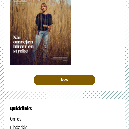
læs
Quicklinks
Om os
Bladarkiv