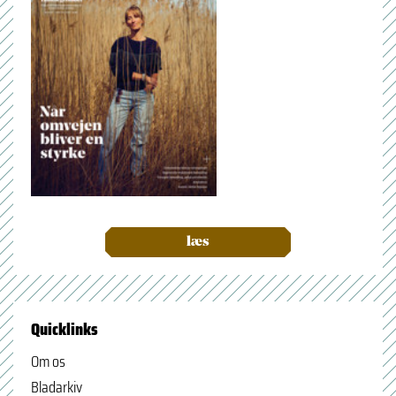
læs
Quicklinks
Om os
Bladarkiv