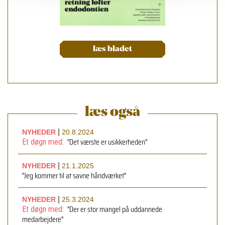
læs bladet
læs også
|
NYHEDER
20.8.2024
"Det værste er usikkerheden"
Et døgn med:
|
NYHEDER
21.1.2025
"Jeg kommer til at savne håndværket"
|
NYHEDER
25.3.2024
"Der er stor mangel på uddannede
Et døgn med:
medarbejdere"