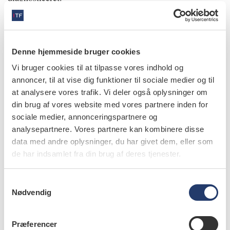
I løbet af dagen besvarer jeg også opkald og mails fra
tandlæger, som søger sparring omkring de sjældne
sygdomme. Jeg sætter virkelig pris på det tværfaglige
Denne hjemmeside bruger cookies
samarbejde, og netop rådgivning af patienter, pårørende
Vi bruger cookies til at tilpasse vores indhold og
og deres egen tandlæge er en af videncentrenes
annoncer, til at vise dig funktioner til sociale medier og til
kerneopgaver.
at analysere vores trafik. Vi deler også oplysninger om
din brug af vores website med vores partnere inden for
16.30 /
Jeg kører hjem til min familie. I dag står det højt
sociale medier, annonceringspartnere og
analysepartnere. Vores partnere kan kombinere disse
på min prioriteringsliste at være sammen med dem. I
data med andre oplysninger, du har givet dem, eller som
morgen skal jeg nemlig til Aarhus, hvor jeg skal til et
de har indsamlet fra din brug af deres tjenester.
arbejdsgruppemøde om odontologisk behandling af børn
i generel anæstesi. Det er et møde, som jeg i løbet af
S
dagen har brugt tid på at forberede mig til.
Nødvendig
a
m
Vi spiser noget god mad sammen, går en tur med hunden
t
Præferencer
og spiller en omgang Uno. De to små bliver puttet tidligt,