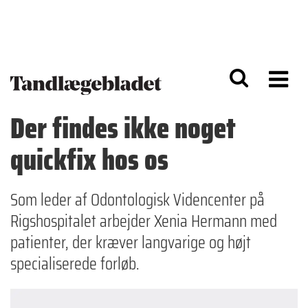
G
S
å
k
til
i
h
p
o
t
v
o
e
n
d
a
Der findes ikke noget
i
v
n
i
quickfix hos os
d
g
h
a
o
ti
l
o
Som leder af Odontologisk Videncenter på
d
n
Rigshospitalet arbejder Xenia Hermann med
patienter, der kræver langvarige og højt
specialiserede forløb.