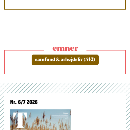
emner
samfund & arbejdsliv (542)
Nr. 6/7 2026