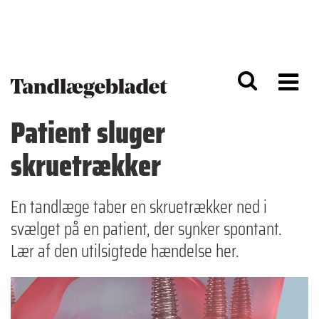
G
S
å
k
til
i
h
p
o
t
v
o
e
n
d
a
Patient sluger
i
v
n
i
skruetrækker
d
g
h
a
o
ti
l
o
En tandlæge taber en skruetrækker ned i
d
n
svælget på en patient, der synker spontant.
Lær af den utilsigtede hændelse her.