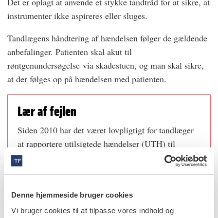
Det er oplagt at anvende et stykke tandtråd for at sikre, at
instrumenter ikke aspireres eller sluges.
Tandlægens håndtering af hændelsen følger de gældende
anbefalinger. Patienten skal akut til
røntgenundersøgelse via skadestuen, og man skal sikre,
at der følges op på hændelsen med patienten.
Lær af fejlen
Siden 2010 har det været lovpligtigt for tandlæger
at rapportere utilsigtede hændelser (UTH) til
Styrelsen for Patientsikkerhed.
I alle fem regioner er der ansat risikomanagere, der
arbejder med at øge patientsikkerheden på
Denne hjemmeside bruger cookies
tandlægeområdet bl.a. ved at drage læring af
Vi bruger cookies til at tilpasse vores indhold og