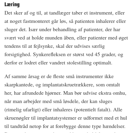
Læring
Det sker af og til, at tandlæger taber et instrument, eller
at noget fastmonteret går løs, så patienten inhalerer eller
sluger det. Især under behandling af patienter, der har
svært ved at holde munden åben, eller patienter med øget
tendens til at fejlsynke, skal der udvises særlig
forsigtighed. Synkerefleksen er størst ved 45 grader, og
derfor er lodret eller vandret stolestilling optimalt.
Af samme årsag er de fleste små instrumenter ikke
skarpkantede, og implantatskruetrækkere, som omtalt
her, har afrundede hjørner. Man bør udvise ekstra omhu,
når man arbejder med små løsdele, der kan sluges
(rimelig ufarligt) eller inhaleres (potentielt fatalt). Alle
skruenøgler til implantatsystemer er udformet med et hul
til tandtråd netop for at forebygge denne type hændelser.