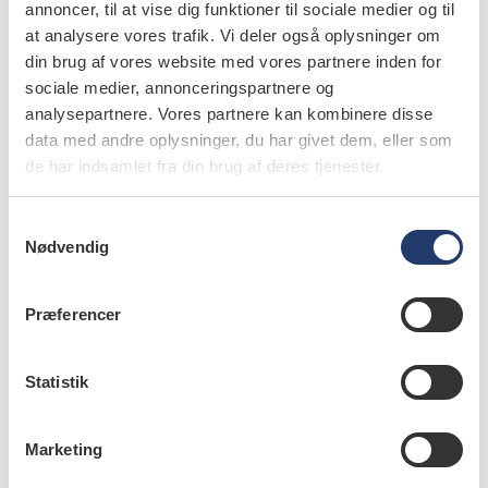
utilsigtede hændelser og videreformidle denne
annoncer, til at vise dig funktioner til sociale medier og til
læring til gavn for andre tand læger.
at analysere vores trafik. Vi deler også oplysninger om
din brug af vores website med vores partnere inden for
I samarbejde med regionernes risikomanagere deler
sociale medier, annonceringspartnere og
vi på denne plads patienttilfælde, som er
analysepartnere. Vores partnere kan kombinere disse
data med andre oplysninger, du har givet dem, eller som
omskrevet, men baseret på lignende
de har indsamlet fra din brug af deres tjenester.
indrapporteringer.
Du kan rapportere en UTH på dpsd.dk
S
Nødvendig
a
m
t
Præferencer
y
info
k
k
Statistik
Nr. 6/7 | 2026
e
v
Marketing
a
l