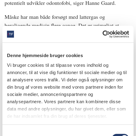
potentielt udvikler odontofobi, siger Hanne Gaard.
Måske har man både forsøgt med lattergas og
beroligende medicin flere gange. Det er urimeligt at
udsætte børn for gentagne behandlinger uden succes –
både fagligt og i forhold til samarbejdet med barnet,
mener hun.
Denne hjemmeside bruger cookies
- Vi kommer i Børne- og Ungdomstandplejen i
Vi bruger cookies til at tilpasse vores indhold og
København til at justere på kriterierne for, hvornår børn
annoncer, til at vise dig funktioner til sociale medier og til
at analysere vores trafik. Vi deler også oplysninger om
henvises til behandling i generel anæstesi og henvise lidt
din brug af vores website med vores partnere inden for
hurtigere. Jeg tror, vi vil se en yderligere stigning i
sociale medier, annonceringspartnere og
antallet de kommende år, siger Hanne Gaard.
analysepartnere. Vores partnere kan kombinere disse
data med andre oplysninger, du har givet dem, eller som
Hun understreger, at behandling i generel anæstesi
de har indsamlet fra din brug af deres tjenester.
selvfølgelig altid skal være baseret på en sundhedsfaglig
vurdering. Men hun forestiller sig, at de nye
S