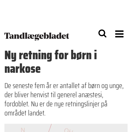
G
S
å
k
til
i
h
p
o
t
v
o
e
n
d
a
Ny retning for børn i
i
v
n
i
narkose
d
g
h
a
o
ti
l
o
De seneste fem år er antallet af børn og unge,
d
n
der bliver henvist til generel anæstesi,
fordoblet. Nu er de nye retningslinjer på
området landet.