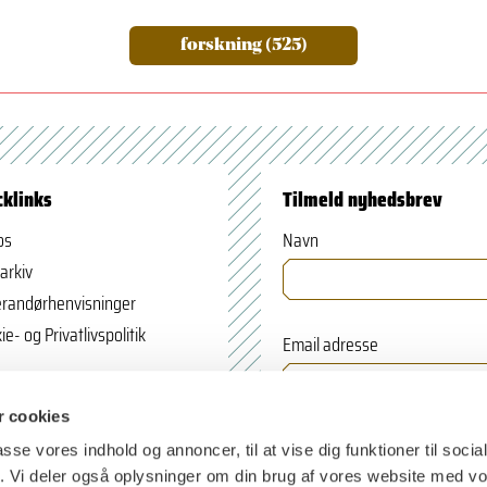
forskning (525)
cklinks
Tilmeld nyhedsbrev
os
Navn
arkiv
randørhenvisninger
ie- og Privatlivspolitik
Email adresse
 cookies
passe vores indhold og annoncer, til at vise dig funktioner til soci
fik. Vi deler også oplysninger om din brug af vores website med v