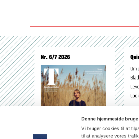
Nr. 6/7 2026
Qui
Om 
Blad
Leve
Cook
Denne hjemmeside bruger
Vi bruger cookies til at til
til at analysere vores tra