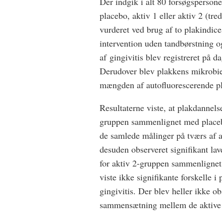
Der indgik i alt 80 forsøgspersoner
placebo, aktiv 1 eller aktiv 2 (t
vurderet ved brug af to plakindice
intervention uden tandbørstning 
af gingivitis blev registreret på 
Derudover blev plakkens mikrobi
mængden af autofluorescerende pl
Resultaterne viste, at plakdannelse
gruppen sammenlignet med placeb
de samlede målinger på tværs af a
desuden observeret signifikant la
for aktiv 2-gruppen sammenligne
viste ikke signifikante forskelle i
gingivitis. Der blev heller ikke ob
sammensætning mellem de aktive