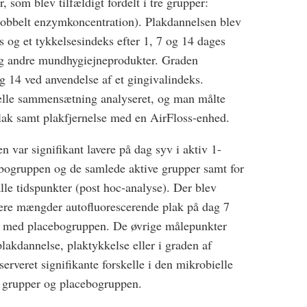
, som blev tilfældigt fordelt i tre grupper:
redobbelt enzymkoncentration). Plakdannelsen blev
s og et tykkelsesindeks efter 1, 7 og 14 dages
og andre mundhygiejneprodukter. Graden
dag 14 ved anvendelse af et gingivalindeks.
elle sammensætning analyseret, og man målte
ak samt plakfjernelse med en AirFloss-enhed.
n var signifikant lavere på dag syv i aktiv 1-
ogruppen og de samlede aktive grupper samt for
lle tidspunkter (post hoc-analyse). Der blev
vere mængder autofluorescerende plak på dag 7
t med placebogruppen. De øvrige målepunkter
 plakdannelse, plaktykkelse eller i graden af
serveret signifikante forskelle i den mikrobielle
 grupper og placebogruppen.