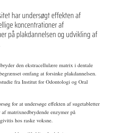
itet har undersøgt effekten af
llige koncentrationer af
r på plakdannelsen og udvikling af
.
ryder den ekstracellulære matrix i dentale
l i begrænset omfang at forsinke plakdannelsen.
studie fra Institut for Odontologi og Oral
orsøg for at undersøge effekten af sugetabletter
er af matrixnedbrydende enzymer på
givitis hos raske voksne.