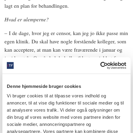
lagt en plan for behandlingen.
Hvad er ulemperne?
– I de dage, hvor jeg er censor, kan jeg jo ikke passe min
egen klinik. Du skal have nogle forstående kolleger, som
kan acceptere, at man kan være fraværende i januar og
juni hvert år. Og så skal du heller ikke tage jobbet for
pengenes skyld, men se det som en chance for – indirekte
ganske vist – at give noget af sin erfaring videre til de
nye tandlæger.
Denne hjemmeside bruger cookies
Vil du opfordre andre tandlæger til at blive censor?
Vi bruger cookies til at tilpasse vores indhold og
annoncer, til at vise dig funktioner til sociale medier og til
– Det vil jeg bestemt. Jeg skal forhåbentlig snart i gang
at analysere vores trafik. Vi deler også oplysninger om
din brug af vores website med vores partnere inden for
med min tredje periode som censor (beskikkelse af
sociale medier, annonceringspartnere og
censorer sker for en fireårig periode – næste gang 2026-
analysepartnere. Vores partnere kan kombinere disse