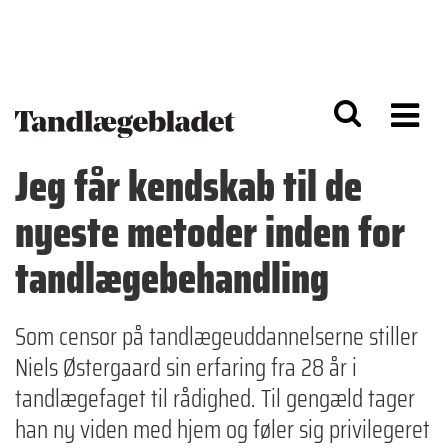
G
S
å
k
til
i
h
p
o
t
v
o
e
n
d
a
Jeg får kendskab til de
i
v
n
i
nyeste metoder inden for
d
g
h
a
o
ti
tandlægebehandling
l
o
d
n
Som censor på tandlægeuddannelserne stiller
Niels Østergaard sin erfaring fra 28 år i
tandlægefaget til rådighed. Til gengæld tager
han ny viden med hjem og føler sig privilegeret