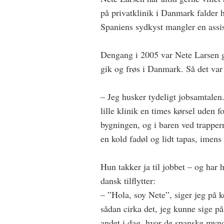
på privatklinik i Danmark falder h
Spaniens sydkyst mangler en assis
Dengang i 2005 var Nete Larsen gi
gik og frøs i Danmark. Så det var 
– Jeg husker tydeligt jobsamtalen
lille klinik en times kørsel uden 
bygningen, og i baren ved trappern
en kold fadøl og lidt tapas, imen
Hun takker ja til jobbet – og har h
dansk tilflytter:
– ”Hola, soy Nete”, siger jeg på
sådan cirka det, jeg kunne sige p
andet i dag, hvor de spanske mynd