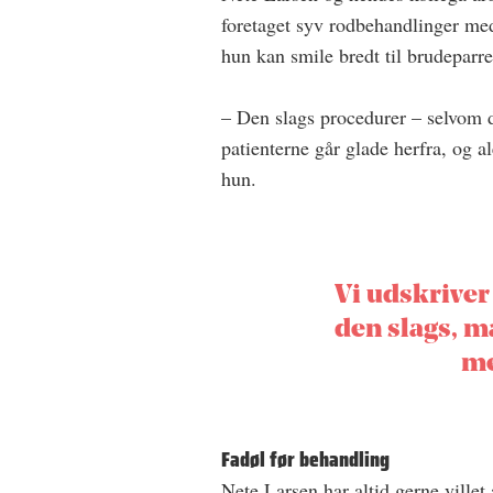
foretaget syv rodbehandlinger med
hun kan smile bredt til brude­par
– Den slags procedurer – selvom 
patienterne går glade herfra, og al
hun.
Vi udskriver 
den slags, m
me
Fadøl før behandling
Nete Larsen har altid gerne villet