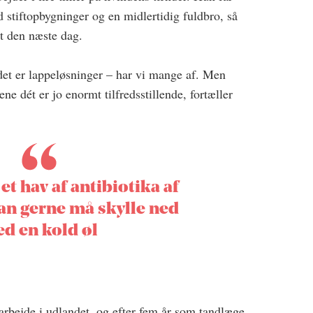
 stiftopbygninger og en midlertidig fuldbro, så
ret den næste dag.
det er lappeløsninger – har vi mange af. Men
ene dét er jo enormt tilfredsstillende, fortæller
et hav af antibiotika af
an gerne må skylle ned
d en kold øl
 arbejde i udlandet, og efter fem år som tandlæge