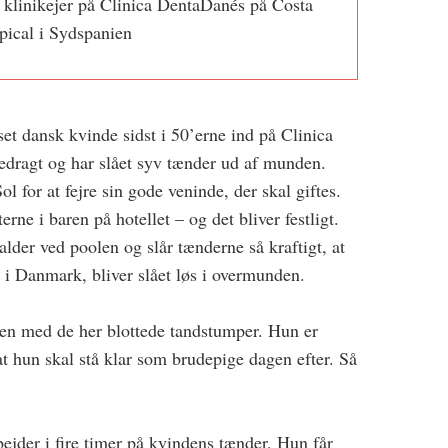
 klinikejer på Clinica DentaDanés på Costa
pical i Sydspanien
et dansk kvinde sidst i 50’erne ind på Clinica
edragt og har slået syv tænder ud af munden.
ol for at fejre sin gode veninde, der skal giftes.
rne i baren på hotellet – og det bliver festligt.
falder ved poolen og slår tænderne så kraftigt, at
å i Danmark, bliver slået løs i overmunden.
en med de her blottede tandstumper. Hun er
at hun skal stå klar som brudepige dagen efter. Så
ejder i fire timer på kvindens tænder. Hun får