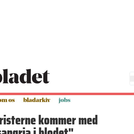
om os
bladarkiv
jobs
risterne kommer med
angria i blodet"