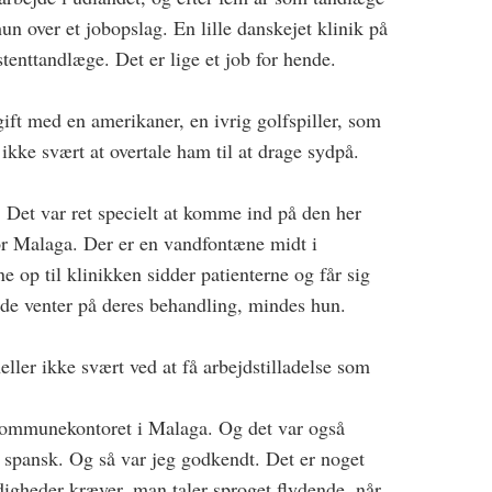
un over et jobopslag. En lille danskejet klinik på
tenttandlæge. Det er lige et job for hende.
ft med en amerikaner, en ivrig golfspiller, som
ikke svært at overtale ham til at drage sydpå.
. Det var ret specielt at komme ind på den her
for Malaga. Der er en vandfontæne midt i
e op til klinikken sidder patienterne og får sig
s de venter på deres behandling, mindes hun.
eller ikke svært ved at få arbejdstilladelse som
 kommunekontoret i Malaga. Og det var også
å spansk. Og så var jeg godkendt. Det er noget
igheder kræver, man taler sproget flydende, når