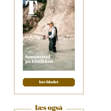
læs bladet
læs også