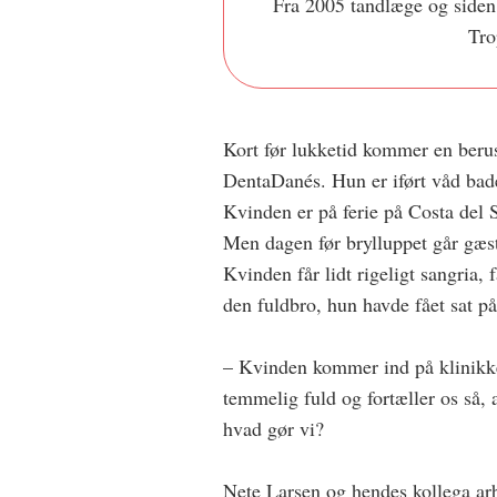
Fra 2005 tandlæge og siden
Tro
Kort før lukketid kommer en berus
DentaDanés. Hun er iført våd bad
Kvinden er på ferie på Cos­ta del S
Men dagen før brylluppet går gæste
Kvinden får lidt rigeligt sangria, 
den fuldbro, hun havde fået sat p
– Kvinden kommer ind på klinikk
temmelig fuld og fortæller os så, 
hvad gør vi?
Nete Larsen og hendes kollega arb