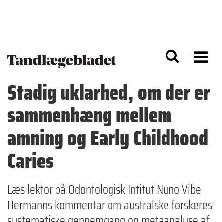
G
S
å
k
til
i
h
p
o
t
v
o
e
n
d
a
Stadig uklarhed, om der er
i
v
n
i
sammenhæng mellem
d
g
h
a
o
ti
amning og Early Childhood
l
o
d
n
Caries
Læs lektor på Odontologisk Intitut Nuno Vibe
Hermanns kommentar om australske forskeres
systematiske gennemgang og metaanalyse af