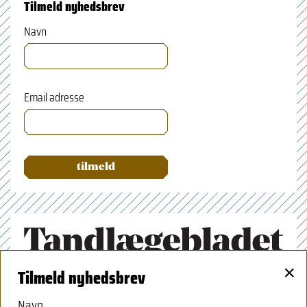
Tilmeld nyhedsbrev
Navn
Email adresse
×
Tilmeld nyhedsbrev
Tandlægeforeningen
Amaliegade 17
Navn