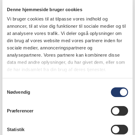
Denne hjemmeside bruger cookies
Vi bruger cookies til at tilpasse vores indhold og
info
annoncer, til at vise dig funktioner til sociale medier og til
at analysere vores trafik. Vi deler også oplysninger om
Nr. 4 | 2025
din brug af vores website med vores partnere inden for
sociale medier, annonceringspartnere og
analysepartnere. Vores partnere kan kombinere disse
data med andre oplysninger, du har givet dem, eller som
de har indsamlet fra din brug af deres tjenester.
S
Nødvendig
a
m
t
Præferencer
y
k
k
Statistik