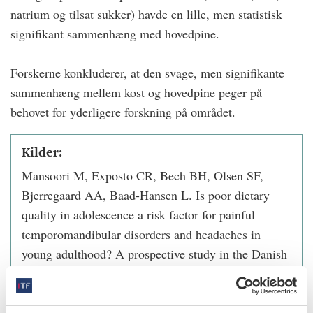
natrium og tilsat sukker) havde en lille, men statistisk
signifikant sammenhæng med hovedpine.
Forskerne konkluderer, at den svage, men signifikante
sammenhæng mellem kost og hovedpine peger på
behovet for yderligere forskning på området.
Kilder:
Mansoori M, Exposto CR, Bech BH, Olsen SF,
Bjerregaard AA, Baad-Hansen L. Is poor dietary
quality in adolescence a risk factor for painful
temporomandibular disorders and headaches in
young adulthood? A prospective study in the Danish
National Birth Cohort. Headache 2025 Feb 4.
doi:10.1111/head.14899 [Online ahead of print].