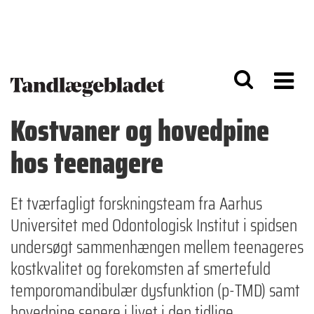
G
S
å
k
til
i
h
p
o
t
v
o
e
n
d
a
Kostvaner og hovedpine
i
v
n
i
hos teenagere
d
g
h
a
o
ti
l
o
Et tværfagligt forskningsteam fra Aarhus
d
n
Universitet med Odontologisk ­Institut i spidsen
undersøgt sammenhængen mellem teenageres
kostkvalitet og forekomsten af smertefuld
temporomandibulær dysfunktion (p-TMD) samt
hovedpine senere i livet i den tidlige