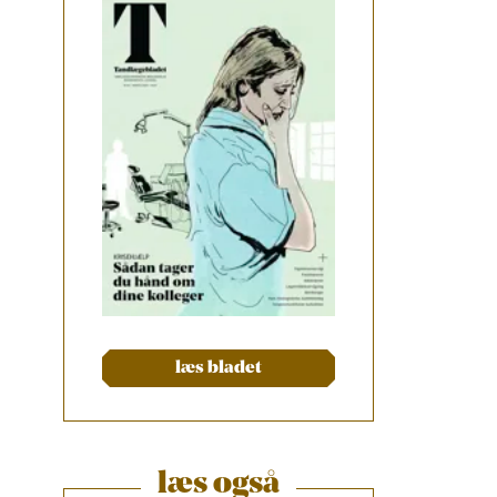
læs bladet
læs også