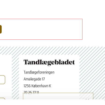
Tandlægeforeningen
Amaliegade 17
1256 København K
70 25 77 11
×
Tilmeld nyhedsbrev
tbredaktion@tdl.dk