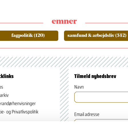
emner
fagpolitik (120)
samfund & arbejdsliv (542)
cklinks
Tilmeld nyhedsbrev
os
Navn
arkiv
randørhenvisninger
ie- og Privatlivspolitik
Email adresse