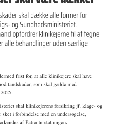
skader skal dække alle former for
rigs- og Sundhedsministeriet.
d opfordrer klinikejerne til at tegne
er alle behandlinger uden særlige
ermed frist for, at alle klinikejere skal have
g mod tandskader, som skal gælde med
r 2025.
teriet skal klinikejerens forsikring jf. klage- og
r sket i forbindelse med en undersøgelse,
erkendes af Patienterstatningen.