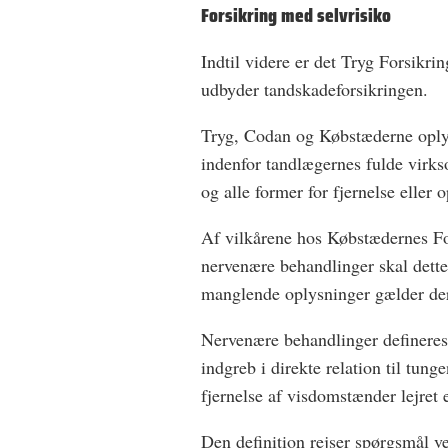
Forsikring med selvrisiko
Indtil videre er det Tryg Forsikr
udbyder tandskadeforsikringen.
Tryg, Codan og Købstæderne oplyse
indenfor tandlægernes fulde virk
og alle former for fjernelse eller
Af vilkårene hos Købstædernes For
nervenære behandlinger skal dette
manglende oplysninger gælder der 
Nervenære behandlinger defineres 
indgreb i direkte relation til tu
fjernelse af visdomstænder lejret 
Den definition rejser spørgsmål v