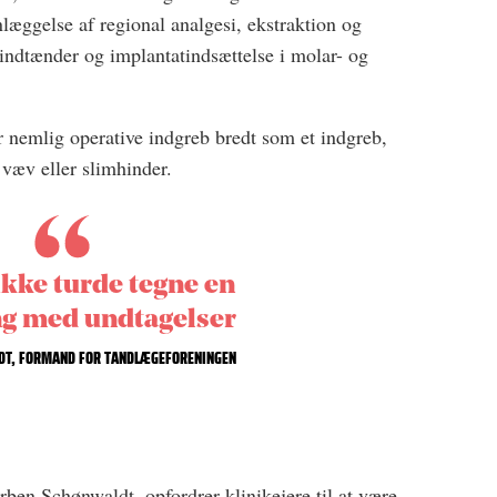
æggelse af regional analgesi, ekstraktion og
kindtænder og implantatindsættelse i molar- og
nemlig operative indgreb bredt som et indgreb,
væv eller slimhinder.
 ikke turde tegne en
ng med undtagelser
DT, FORMAND FOR TANDLÆGEFORENINGEN
orben Sch
ønwaldt, opfordrer klinikejere til at være