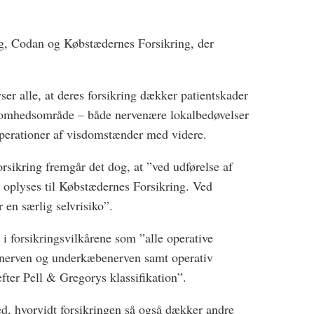
ing, Codan og Købstædernes Forsikring, der
r alle, at deres forsikring dækker patientskader
somhedsområde – både nervenære lokalbedøvelser
 operationer af visdomstænder med videre.
sikring fremgår det dog, at ”ved udførelse af
 oplyses til Købstædernes Forsikring. Ved
en særlig selvrisiko”.
i forsikringsvilkårene som ”alle operative
ngenerven og underkæbenerven samt operativ
efter Pell & Gregorys klassifikation”.
ed, hvorvidt forsikringen så også dækker andre