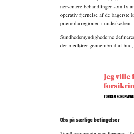
nervenære behandlinger som fx anl
operativ fjernelse af de bagerste 
præmolarregionen i underkæben.
Sundhedsmyndighederne definerer 
der medfører gennembrud af hud, 
Jeg ville
forsikri
TORBEN SCHØNWAL
Obs på særlige betingelser
Tandlæ
geforeningens formand, T