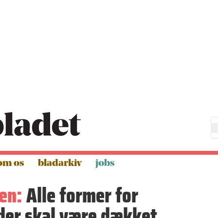
om os
bladarkiv
jobs
en:
Alle former for
der skal være dækket