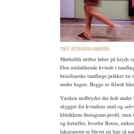
TEKST: PETER KROGH ANDERSEN
Mørkeblå striber løber på kryds og
Den midaldrende kvinde i tandlæge
brasilianske tandlæge prikker en 
under hagen. Begge er iklædt hårn
Væsken nedbryder det fedt under 
skygger for kvindens smil og sel
klinikkens Instagram-profil, men 
og fortæller, hvorfor Botox, mikr
laksesperm er blevet en lige så n