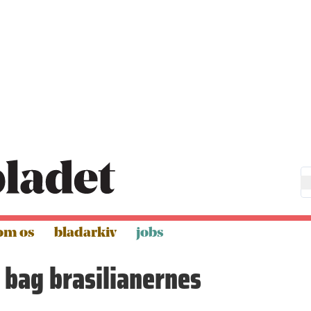
om os
bladarkiv
jobs
bag brasilianernes