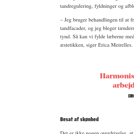
tandregulering, fyldninger og afb
– Jeg bruger behandlingen til at f
tandfacader, og jeg bleger tænder
tynd. Så kan vi fylde læberne med
æstetikken, siger Erica Meirelles.
Harmonise
arbej
ERI
Besat af skønhed
Det er ikke nogen overdrivelse, at