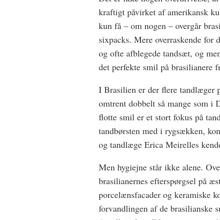
kraftigt påvirket af amerikansk kul
kun få – om nogen – overgår brasil
sixpacks. Mere overraskende for 
og ofte afblegede tandsæt, og men
det perfekte smil på brasilianere 
I Brasilien er der flere tandlæger 
omtrent dobbelt så mange som i D
flotte smil er et stort fokus på ta
tandbørsten med i rygsækken, kont
og tandlæge Erica Meirelles kende
Men hygiejne står ikke alene. Ove
brasilianernes efterspørgsel på æs
porcelænsfacader og keramiske kon
forvandlingen af de brasilianske s