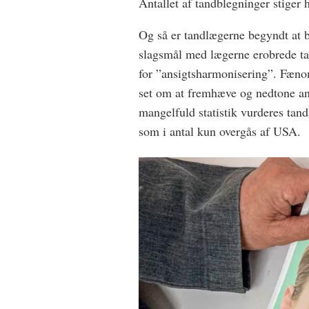
Antallet af tandblegninger stiger
Og så er tandlægerne begyndt at br
slagsmål med lægerne erobrede ta
for ”ansigtsharmonisering”. Fænom
set om at fremhæve og nedtone an
mangelfuld statistik vurderes tandl
som i antal kun overgås af USA.