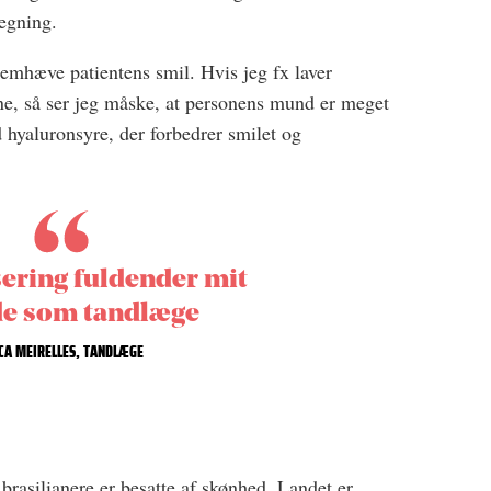
legning.
remhæve patientens smil. Hvis jeg fx laver
ne, så ser jeg måske, at personens mund er meget
 hyaluronsyre, der forbedrer smilet og
ring fuldender mit
de som tandlæge
CA MEIRELLES, TANDLÆGE
 brasilianere er besatte af skønhed. Landet er