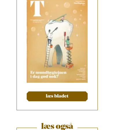
læs bladet
læs også