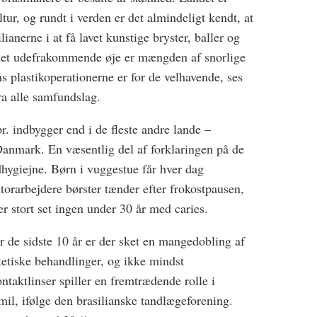
tur, og rundt i verden er det almindeligt kendt, at
ianerne i at få lavet kunstige bryster, baller og
det udefrakommende øje er mængden af snorlige
s plastikoperationerne er for de velhavende, ses
fra alle samfundslag.
pr. indbygger end i de fleste andre lande –
anmark. En væsentlig del af forklaringen på de
ndhygiejne. Børn i vuggestue får hver dag
orarbejdere børster tænder efter frokostpausen,
r stort set ingen under 30 år med caries.
r de sidste 10 år er der sket en mangedobling af
tetiske behandlinger, og ikke mindst
taktlinser spiller en fremtrædende rolle i
mil, ifølge den brasilianske tandlægeforening.