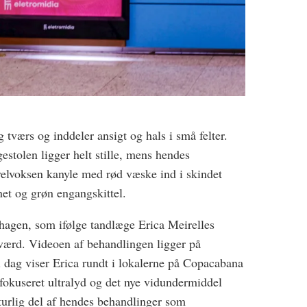
 tværs og inddeler ansigt og hals i små felter.
stolen ligger helt stille, mens hendes
velvoksen kanyle med rød væske ind i skindet
et og grøn engangskittel.
hagen, som ifølge tandlæge Erica Meirelles
vværd. Videoen af behandlingen ligger på
i dag viser Erica rundt i lokalerne på Copacabana
ofokuseret ultralyd og det nye vidundermiddel
aturlig del af hendes behandlinger som