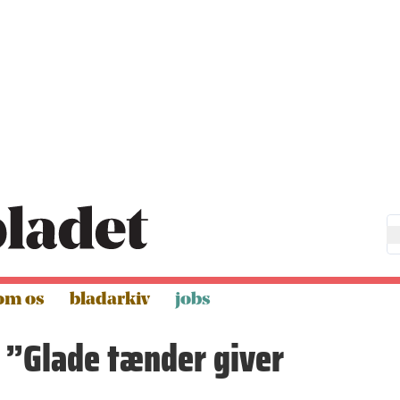
om os
bladarkiv
jobs
”Glade tænder giver