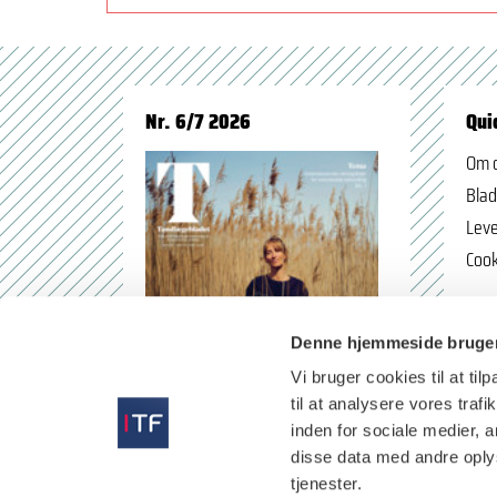
Nr. 6/7 2026
Qui
Om 
Blad
Leve
Cook
Denne hjemmeside bruger
Vi bruger cookies til at til
til at analysere vores tra
inden for sociale medier,
disse data med andre oplys
tjenester.