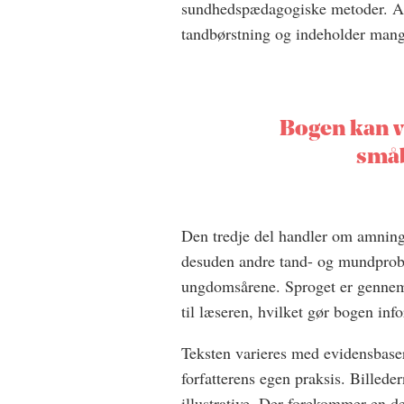
sundhedspædagogiske metoder. Ande
tandbørstning og indeholder mange
Bogen kan va
små
Den tredje del handler om amning, 
desuden andre tand- og mundprob
ungdomsårene. Sproget er gennemg
til læseren, hvilket gør bogen info
Teksten varieres med evidensbaser
forfatterens egen praksis. Billed
illustrative. Der forekommer en d