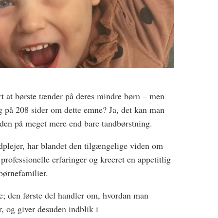
rt at børste tænder på deres mindre børn – men
og på 208 sider om dette emne? Ja, det kan man
uden på meget mere end bare tandbørstning.
ndplejer, har blandet den tilgængelige viden om
rofessionelle erfaringer og kreeret en appetitlig
 børnefamilier.
le; den første del handler om, hvordan man
, og giver desuden indblik i