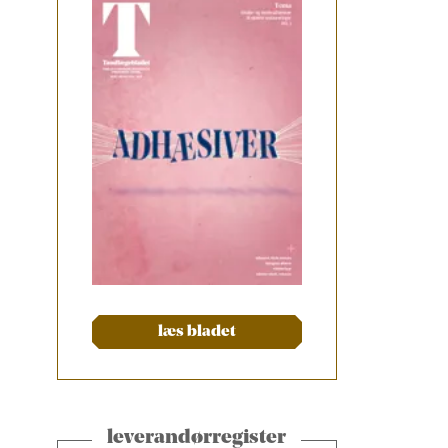
læs bladet
leverandørregister