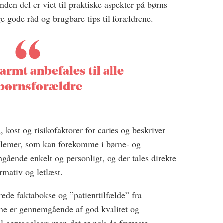
n del er viet til praktiske aspekter på børns
 gode råd og brugbare tips til forældrene.
rmt anbefales til alle
børnsforældre
kost og risikofaktorer for caries og beskriver
lemer, som kan forekomme i børne- og
ående enkelt og personligt, og der tales direkte
rmativ og letlæst.
ede faktabokse og ”patienttilfælde” fra
erne er gennemgående af god kvalitet og
el gentagelser; men det er nok de færreste