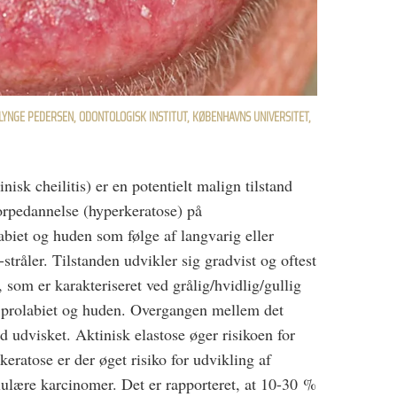
LYNGE PEDERSEN, ODONTOLOGISK INSTITUT, KØBENHAVNS UNIVERSITET,
nisk cheilitis) er en potentielt malign tilstand
korpedannelse (hyperkeratose) på
biet og huden som følge af langvarig eller
stråler. Tilstanden udvikler sig gradvist og oftest
, som er karakteriseret ved grålig/hvidlig/gullig
 prolabiet og huden. Overgangen mellem det
 udvisket. Aktinisk elastose øger risikoen for
keratose er der øget risiko for udvikling af
lulære karcinomer. Det er rapporteret, at 10-30 %