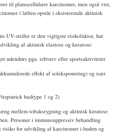
erer til planocellulære karcinomer, men også vist,
cinomer i læben opstår i eksisterende aktinisk
s UV-stråler er den vigtigste risikofaktor, har
udvikling af aktinisk elastose og keratose:
et udendørs pga. erhverv eller sportsaktiviteter
akkumulerede effekt af soleksponering) og især
itzpatrick hudtype 1 og 2)
æng mellem tobaksrygning og aktinisk keratose
læben. Personer i immunsuppressiv behandling
t risiko for udvikling af karcinomer i huden og