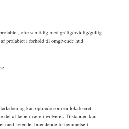
ro­labiet, ofte samtidig med grålig/hvidlig/gullig
af prolabiet i forhold til omgivende hud
ne
nderlæben og kan optræde som en lokaliseret
re del af læben være involveret. Tilstanden kan
det med sviende, brændende fornemmelse i