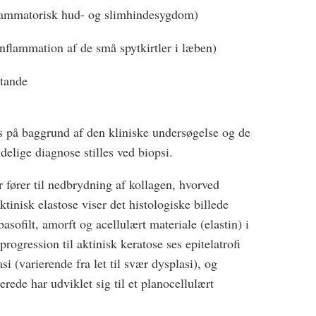
flammatorisk hud- og slimhindesygdom)
inflammation af de små spytkirtler i læben)
stande
es på baggrund af den kliniske undersøgelse og de
elige diagnose stilles ved biopsi.
 fører til nedbrydning af kollagen, hvorved
tinisk elastose viser det histologiske billede
basofilt, amorft og acellulært materiale (elastin) i
ogression til aktinisk keratose ses epitelatrofi
i (varierende fra let til svær dysplasi), og
erede har udviklet sig til et planocellulært