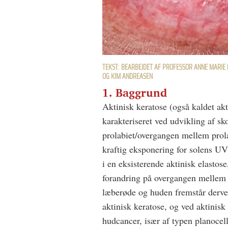
TEKST: BEARBEJDET AF PROFESSOR ANNE MARIE 
OG KIM ANDREASEN
1. Baggrund
Aktinisk keratose (også kaldet akti
karakteriseret ved udvikling af s
prolabiet/overgangen mellem prola
kraftig eksponering for solens UV-
i en eksisterende aktinisk elastose
forandring på overgangen mellem
læberøde og huden fremstår derved
aktinisk keratose, og ved aktinisk 
hudcancer, især af typen planocel