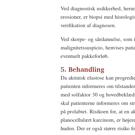
Ved diagnostisk usikkerhed, herun
erosioner, er biopsi med histologi
verifikation af diagnosen.
Ved skorpe- og sårdannelse, som i
malignitetssuspicio, henvises pati
eventuelt pakkeforløb.
5. Behandling
Da aktinisk elastose kan progredier
patienten informeres om tilstande
med solfaktor 30 og hovedbeklædn
skal patienterne informeres om st
på prolabiet. Risikoen for, at en ak
planocellulært karcinom, er højer
huden. Der er også større risiko f