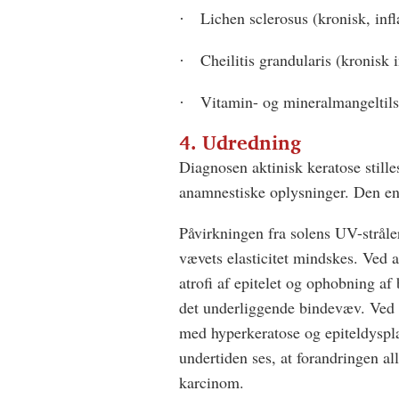
Lichen sclerosus (kronisk, in
·
Cheilitis grandularis (kronisk 
·
Vitamin- og mineralmangeltil
·
4. Udredning
Diagnosen aktinisk keratose still
anamnestiske oplysninger. Den end
Påvirkningen fra solens UV-stråler
vævets elasticitet mindskes. Ved ak
atrofi af epitelet og ophobning af 
det underliggende bindevæv. Ved pr
med hyperkeratose og epiteldysplas
undertiden ses, at forandringen all
karcinom.