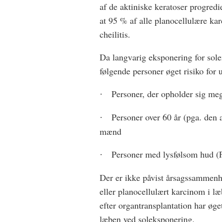
af de aktiniske keratoser progredi
at 95 % af alle planocellulære kar
cheilitis.
Da langvarig eksponering for solen
følgende personer øget risiko for 
Personer, der opholder sig meg
·
Personer over 60 år (pga. den 
·
mænd
Personer med lysfølsom hud (F
·
Der er ikke påvist årsagssammenh
eller planocellulært karcinom i 
efter organtransplantation har øge
læben ved soleksponering.