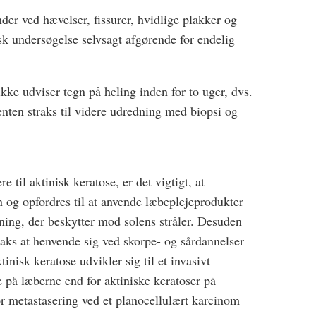
der ved hævelser, fissurer, hvidlige plakker og
sk undersøgelse selvsagt afgørende for endelig
kke udviser tegn på heling inden for to uger, dvs.
enten straks til videre udredning med biopsi og
e til aktinisk keratose, er det vigtigt, at
n og opfordres til at anvende læbeplejeprodukter
ing, der beskytter mod solens stråler. Desuden
raks at henvende sig ved skorpe- og sårdannelser
tinisk keratose udvikler sig til et invasivt
e på læberne end for aktiniske keratoser på
or metastasering ved et planocellulært karcinom