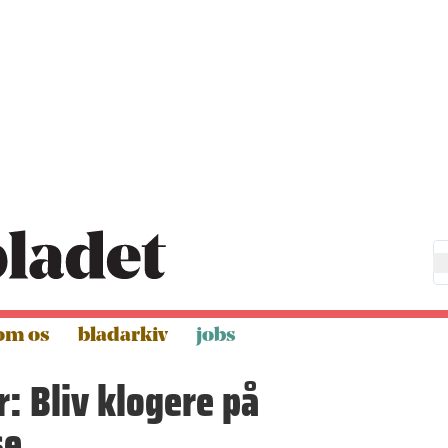
om os
bladarkiv
jobs
: Bliv klogere på
se