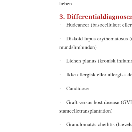
læben.
3. Differentialdiagnose
Hudcancer (basocellulært elle
·
Diskoid lupus erythematosus 
·
mundslimhinden)
Lichen planus (kronisk infla
·
Ikke allergisk eller allergisk 
·
Candidose
·
Graft versus host disease (GV
·
stamcelletransplantation)
Granulomatøs cheilitis (hævel
·