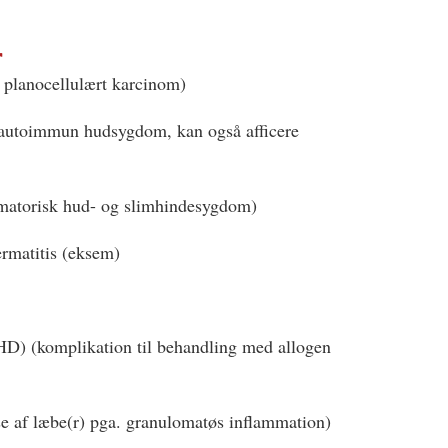
r
r planocellulært karcinom)
(autoimmun hudsygdom, kan også afficere
mmatorisk hud- og slimhindesygdom)
dermatitis (eksem)
HD) (komplikation til behandling med allogen
se af læbe(r) pga. granulomatøs inflammation)